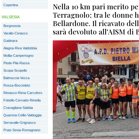
Nella 10 km pari merito pe
Copertina
Terragnolo; tra le donne h
VALSESIA
Bellardone. Il ricavato dell
Borgosesia
sarà devoluto all'AISM di B
Varallo-Civiasco
Gattinara
Alagna-Riva Valdobbia
Mollia-Campertogno
Piode-Pila-Rassa
Scopa-Scopello
Balmuccia-Vocca
Rossa-Boccioleto
Rimasco-Rima-Carcoforo
Fobello-Cervatto-Rimella
Cravagliana-Sabbia
Quarona-Cellio-Valduggia
Serravalle-Grignasco
Prato Sesia-Romagnano