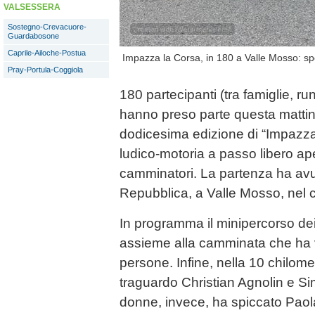
VALSESSERA
Sostegno-Crevacuore-
Guardabosone
Caprile-Ailoche-Postua
Impazza la Corsa, in 180 a Valle Mosso: spor
Pray-Portula-Coggiola
180 partecipanti (tra famiglie, r
hanno preso parte questa mattina,
dodicesima edizione di “Impazza
ludico-motoria a passo libero apert
camminatori. La partenza ha avu
Repubblica, a Valle Mosso, nel 
In programma il minipercorso dei 
assieme alla camminata che ha v
persone. Infine, nella 10 chilomet
traguardo Christian Agnolin e Si
donne, invece, ha spiccato Paola