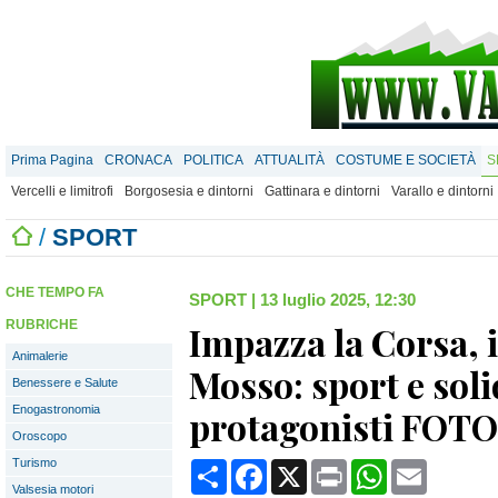
Prima Pagina
CRONACA
POLITICA
ATTUALITÀ
COSTUME E SOCIETÀ
S
Vercelli e limitrofi
Borgosesia e dintorni
Gattinara e dintorni
Varallo e dintorni
/
SPORT
CHE TEMPO FA
SPORT
|
13 luglio 2025, 12:30
RUBRICHE
Impazza la Corsa, i
Animalerie
Mosso: sport e soli
Benessere e Salute
Enogastronomia
protagonisti FOTO
Oroscopo
Turismo
Condividi
Facebook
X
Print
WhatsApp
Email
Valsesia motori