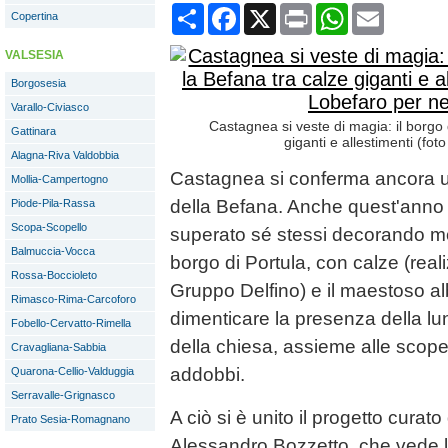
Condividi
Facebook
X
Print
WhatsApp
Email
Copertina
VALSESIA
Borgosesia
Varallo-Civiasco
Castagnea si veste di magia: il borgo 
Gattinara
giganti e allestimenti (fot
Alagna-Riva Valdobbia
Castagnea si conferma ancora u
Mollia-Campertogno
della Befana. Anche quest'anno 
Piode-Pila-Rassa
Scopa-Scopello
superato sé stessi decorando mol
Balmuccia-Vocca
borgo di Portula, con calze (reali
Rossa-Boccioleto
Gruppo Delfino) e il maestoso a
Rimasco-Rima-Carcoforo
dimenticare la presenza della l
Fobello-Cervatto-Rimella
della chiesa, assieme alle scope 
Cravagliana-Sabbia
addobbi.
Quarona-Cellio-Valduggia
Serravalle-Grignasco
A ciò si è unito il progetto cura
Prato Sesia-Romagnano
Alessandro Bozzetto, che vede la