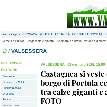
Prima Pagina
CRONACA
POLITICA
ATTUALITÀ
COSTUME E SOCIETÀ
S
Vercelli e limitrofi
Borgosesia e dintorni
Gattinara e dintorni
Varallo e dintorni
/
VALSESSERA
CHE TEMPO FA
VALSESSERA
|
03 gennaio 2026, 15:00
RUBRICHE
Castagnea si veste 
Animalerie
borgo di Portula c
Benessere e Salute
Enogastronomia
tra calze giganti e
Oroscopo
FOTO
Turismo
Valsesia motori