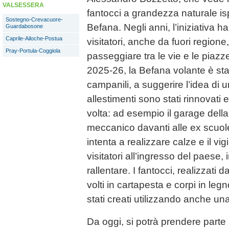
VALSESSERA
fantocci a grandezza naturale ispi
Sostegno-Crevacuore-
Befana. Negli anni, l’iniziativa 
Guardabosone
Caprile-Ailoche-Postua
visitatori, anche da fuori regione, 
Pray-Portula-Coggiola
passeggiare tra le vie e le piazz
2025-26, la Befana volante è sta
campanili, a suggerire l’idea di u
allestimenti sono stati rinnovati e 
volta: ad esempio il garage dell
meccanico davanti alle ex scuol
intenta a realizzare calze e il vig
visitatori all’ingresso del paese, 
rallentare. I fantocci, realizzati 
volti in cartapesta e corpi in leg
stati creati utilizzando anche un
Da oggi, si potrà prendere parte a