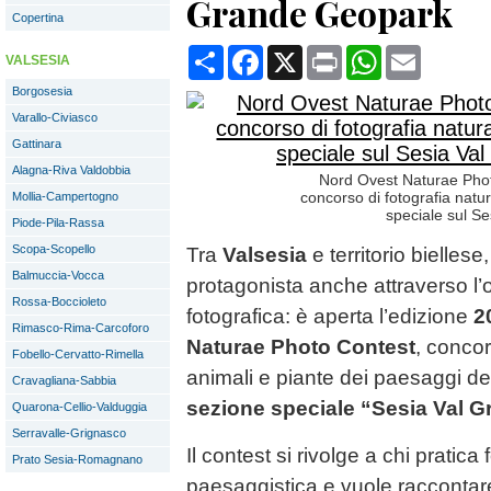
Grande Geopark
Copertina
Condividi
Facebook
X
Print
WhatsApp
Email
VALSESIA
Borgosesia
Varallo-Civiasco
Gattinara
Alagna-Riva Valdobbia
Nord Ovest Naturae Phot
concorso di fotografia natu
Mollia-Campertogno
speciale sul S
Piode-Pila-Rassa
Scopa-Scopello
Tra
Valsesia
e territorio biellese
Balmuccia-Vocca
protagonista anche attraverso l’
Rossa-Boccioleto
fotografica: è aperta l’edizione
2
Rimasco-Rima-Carcoforo
Naturae Photo Contest
, conco
Fobello-Cervatto-Rimella
animali e piante dei paesaggi d
Cravagliana-Sabbia
sezione speciale “Sesia Val 
Quarona-Cellio-Valduggia
Serravalle-Grignasco
Il contest si rivolge a chi pratica 
Prato Sesia-Romagnano
paesaggistica e vuole racconta