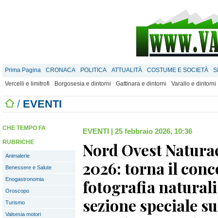
Prima Pagina
CRONACA
POLITICA
ATTUALITÀ
COSTUME E SOCIETÀ
S
Vercelli e limitrofi
Borgosesia e dintorni
Gattinara e dintorni
Varallo e dintorni
/
EVENTI
CHE TEMPO FA
EVENTI
|
25 febbraio 2026, 10:36
RUBRICHE
Nord Ovest Natura
Animalerie
2026: torna il conc
Benessere e Salute
Enogastronomia
fotografia natural
Oroscopo
sezione speciale su
Turismo
Valsesia motori