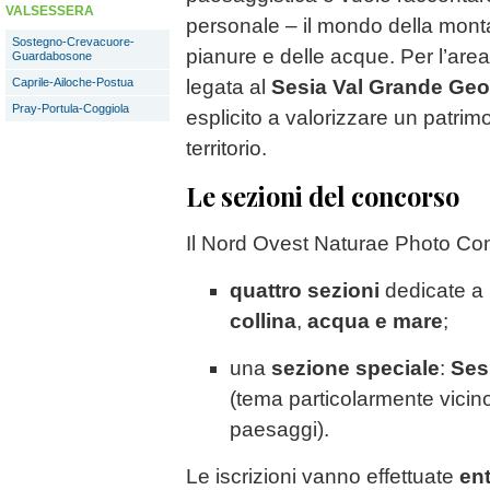
VALSESSERA
personale – il mondo della montag
Sostegno-Crevacuore-
pianure e delle acque. Per l’are
Guardabosone
Caprile-Ailoche-Postua
legata al
Sesia Val Grande Ge
Pray-Portula-Coggiola
esplicito a valorizzare un patrim
territorio.
Le sezioni del concorso
Il Nord Ovest Naturae Photo Co
quattro sezioni
dedicate a
collina
,
acqua e mare
;
una
sezione speciale
:
Ses
(tema particolarmente vicino
paesaggi).
Le iscrizioni vanno effettuate
ent