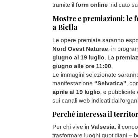
tramite il
form online
indicato su
Mostre e premiazioni: le fo
a Biella
Le opere premiate saranno espo
Nord Ovest Naturae
, in progr
giugno al 19 luglio
. La
premiaz
giugno alle ore 11:00
.
Le immagini selezionate saranno i
manifestazione
“Selvatica”
, co
aprile al 19 luglio
, e pubblicate 
sui canali web indicati dall’orga
Perché interessa il territo
Per chi vive in
Valsesia
, il con
trasformare luoghi quotidiani – bo