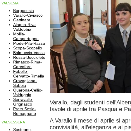
VALSESIA
Borgosesia
Varallo-Civiasco
Gattinara
Alagna-Riva
Valdobbia
Mollia-
Campertogno
Piode-Pila-Rassa
Scopa-Scopello
Balmuccia-Vocca
Rossa-Boccioleto
Rimasco-Rima-
Carcoforo
Fobello-
Cervatto-Rimella
Cravagliana-
Sabbia
Quarona-Cellio-
Valduggia
Serravalle-
Varallo, dagli studenti dell’Alber
Grignasco
tavole di aprile tra Pasqua e P
Prato Sesia-
Romagnano
A Varallo il mese di aprile si ap
VALSESSERA
convivialità, all’eleganza e al p
Sostegno-