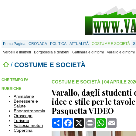
Prima Pagina
CRONACA
POLITICA
ATTUALITÀ
COSTUME E SOCIETÀ
S
Vercelli e limitrofi
Borgosesia e dintorni
Gattinara e dintorni
Varallo e dintorni
/
COSTUME E SOCIETÀ
CHE TEMPO FA
COSTUME E SOCIETÀ
|
04 APRILE 2026
RUBRICHE
Varallo, dagli studenti
Animalerie
idee e stile per le tavol
Benessere e
Salute
Pasquetta VIDEO
Enogastronomia
Oroscopo
Condividi
Facebook
X
Print
WhatsApp
Email
Turismo
Valsesia motori
Copertina