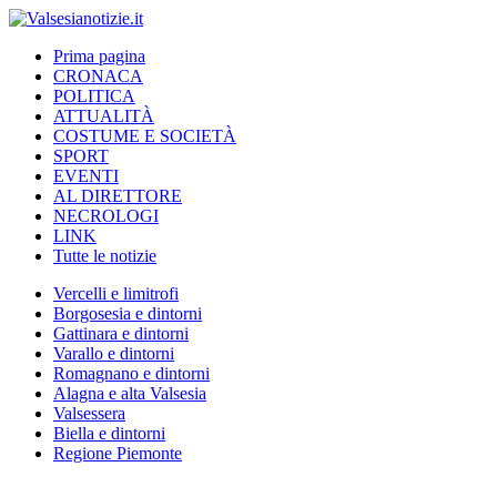
Prima pagina
CRONACA
POLITICA
ATTUALITÀ
COSTUME E SOCIETÀ
SPORT
EVENTI
AL DIRETTORE
NECROLOGI
LINK
Tutte le notizie
Vercelli e limitrofi
Borgosesia e dintorni
Gattinara e dintorni
Varallo e dintorni
Romagnano e dintorni
Alagna e alta Valsesia
Valsessera
Biella e dintorni
Regione Piemonte