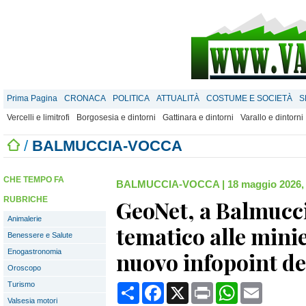
Prima Pagina
CRONACA
POLITICA
ATTUALITÀ
COSTUME E SOCIETÀ
S
Vercelli e limitrofi
Borgosesia e dintorni
Gattinara e dintorni
Varallo e dintorni
/
BALMUCCIA-VOCCA
CHE TEMPO FA
BALMUCCIA-VOCCA
|
18 maggio 2026,
RUBRICHE
GeoNet, a Balmucci
Animalerie
tematico alle minie
Benessere e Salute
Enogastronomia
nuovo infopoint d
Oroscopo
Turismo
Condividi
Facebook
X
Print
WhatsApp
Email
Valsesia motori