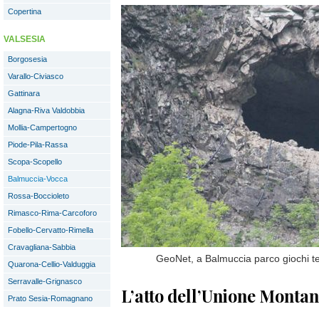
Copertina
VALSESIA
Borgosesia
Varallo-Civiasco
Gattinara
Alagna-Riva Valdobbia
Mollia-Campertogno
Piode-Pila-Rassa
Scopa-Scopello
Balmuccia-Vocca
Rossa-Boccioleto
Rimasco-Rima-Carcoforo
Fobello-Cervatto-Rimella
Cravagliana-Sabbia
GeoNet, a Balmuccia parco giochi te
Quarona-Cellio-Valduggia
Serravalle-Grignasco
L’atto dell’Unione Monta
Prato Sesia-Romagnano