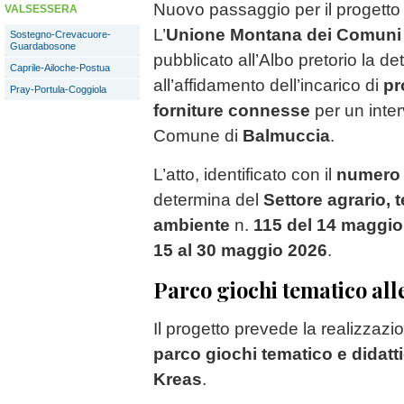
Nuovo passaggio per il progett
VALSESSERA
L’
Unione Montana dei Comuni 
Sostegno-Crevacuore-
Guardabosone
pubblicato all’Albo pretorio la de
Caprile-Ailoche-Postua
all’affidamento dell’incarico di
pr
Pray-Portula-Coggiola
forniture connesse
per un inter
Comune di
Balmuccia
.
L’atto, identificato con il
numero 
determina del
Settore agrario, t
ambiente
n.
115 del 14 maggio
15 al 30 maggio 2026
.
Parco giochi tematico all
Il progetto prevede la realizzazi
parco giochi tematico e didatt
Kreas
.