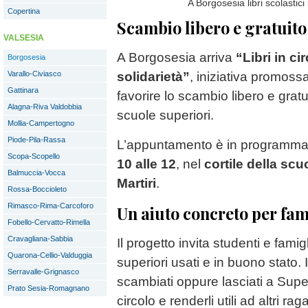
A Borgosesia libri scolastici
Copertina
Scambio libero e gratuito
VALSESIA
A Borgosesia arriva
“Libri in ci
Borgosesia
Varallo-Civiasco
solidarietà”
, iniziativa promos
Gattinara
favorire lo scambio libero e gratuit
Alagna-Riva Valdobbia
scuole superiori.
Mollia-Campertogno
Piode-Pila-Rassa
L’appuntamento è in programm
Scopa-Scopello
10 alle 12
, nel
cortile della sc
Balmuccia-Vocca
Martiri
.
Rossa-Boccioleto
Rimasco-Rima-Carcoforo
Un aiuto concreto per fam
Fobello-Cervatto-Rimella
Cravagliana-Sabbia
Il progetto invita studenti e famigl
Quarona-Cellio-Valduggia
superiori usati e in buono stato.
Serravalle-Grignasco
scambiati oppure lasciati a SuperB
Prato Sesia-Romagnano
circolo e renderli utili ad altri rag