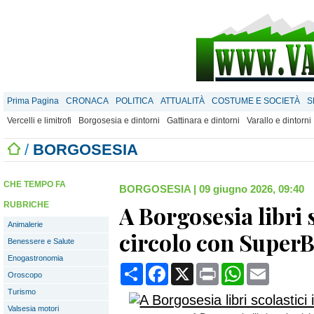
Prima Pagina
CRONACA
POLITICA
ATTUALITÀ
COSTUME E SOCIETÀ
S
Vercelli e limitrofi
Borgosesia e dintorni
Gattinara e dintorni
Varallo e dintorni
/
BORGOSESIA
CHE TEMPO FA
BORGOSESIA
|
09 giugno 2026, 09:40
RUBRICHE
A Borgosesia libri s
Animalerie
circolo con SuperB
Benessere e Salute
Enogastronomia
Condividi
Facebook
X
Print
WhatsApp
Email
Oroscopo
Turismo
Valsesia motori