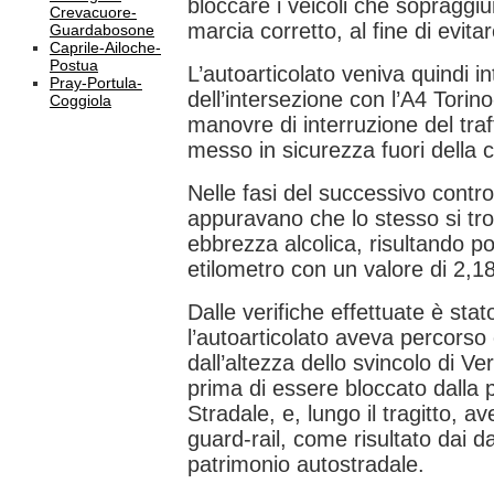
bloccare i veicoli che sopraggi
Crevacuore-
marcia corretto, al fine di evitare
Guardabosone
Caprile-Ailoche-
Postua
L’autoarticolato veniva quindi in
Pray-Portula-
dell’intersezione con l’A4 Torino
Coggiola
manovre di interruzione del traf
messo in sicurezza fuori della 
Nelle fasi del successivo control
appuravano che lo stesso si tro
ebbrezza alcolica, risultando po
etilometro con un valore di 2,18
Dalle verifiche effettuate è sta
l’autoarticolato aveva percors
dall’altezza dello svincolo di Ve
prima di essere bloccato dalla p
Stradale, e, lungo il tragitto, av
guard-rail, come risultato dai da
patrimonio autostradale.