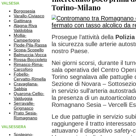
VALSESIA
Torino-Milano
Borgosesia
Varallo-Civiasco
Gattinara
Alagna-Riva
Valdobbia
Mollia-
Prosegue l’attività della
Polizia
Campertogno
la sicurezza sulle arterie autost
Piode-Pila-Rassa
Scopa-Scopello
nostro Paese.
Balmuccia-Vocca
Rossa-Boccioleto
Nei giorni scorsi, durante il turn
Rimasco-Rima-
sala operativa del Centro Opera
Carcoforo
Fobello-
Torino segnalava alle pattuglie d
Cervatto-Rimella
Sezione di Novara – Sottosezi
Cravagliana-
Sabbia
in servizio sull’arteria autostr
Quarona-Cellio-
la presenza di un autoarticolato
Valduggia
Serravalle-
Romagnano Sesia – Vercelli Es
Grignasco
Prato Sesia-
Le due pattuglie in servizio su
Romagnano
raggiungere il tratto interessato 
VALSESSERA
attuavano il dispositivo
safety-c
Sostegno-