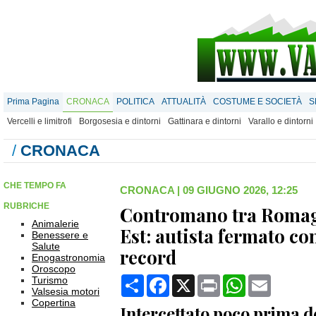
Prima Pagina
CRONACA
POLITICA
ATTUALITÀ
COSTUME E SOCIETÀ
S
Vercelli e limitrofi
Borgosesia e dintorni
Gattinara e dintorni
Varallo e dintorni
/
CRONACA
CHE TEMPO FA
CRONACA
|
09 GIUGNO 2026, 12:25
RUBRICHE
Contromano tra Romagn
Animalerie
Est: autista fermato co
Benessere e
Salute
record
Enogastronomia
Oroscopo
Condividi
Facebook
X
Print
WhatsApp
Email
Turismo
Valsesia motori
Copertina
Intercettato poco prima de