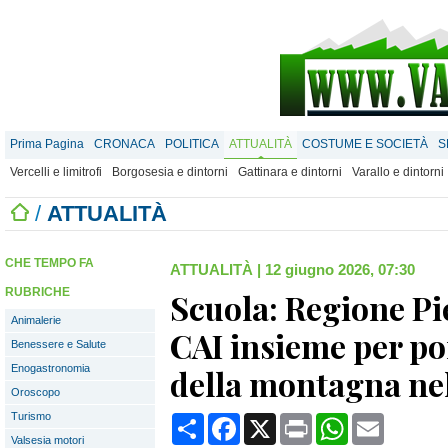
Prima Pagina
CRONACA
POLITICA
ATTUALITÀ
COSTUME E SOCIETÀ
S
Vercelli e limitrofi
Borgosesia e dintorni
Gattinara e dintorni
Varallo e dintorni
/
ATTUALITÀ
CHE TEMPO FA
ATTUALITÀ
|
12 giugno 2026, 07:30
RUBRICHE
Scuola: Regione P
Animalerie
CAI insieme per po
Benessere e Salute
Enogastronomia
della montagna nel
Oroscopo
Turismo
Condividi
Facebook
X
Print
WhatsApp
Email
Valsesia motori