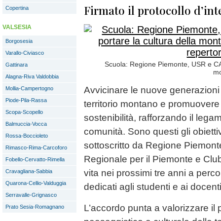
Firmato il protocollo d’int
Copertina
VALSESIA
Borgosesia
Varallo-Civiasco
Scuola: Regione Piemonte, USR e CAI 
Gattinara
mo
Alagna-Riva Valdobbia
Avvicinare le nuove generazioni
Mollia-Campertogno
Piode-Pila-Rassa
territorio montano e promuovere l
Scopa-Scopello
sostenibilità, rafforzando il leg
Balmuccia-Vocca
comunità. Sono questi gli obiettiv
Rossa-Boccioleto
sottoscritto da Regione Piemonte
Rimasco-Rima-Carcoforo
Regionale per il Piemonte e Club
Fobello-Cervatto-Rimella
vita nei prossimi tre anni a perco
Cravagliana-Sabbia
Quarona-Cellio-Valduggia
dedicati agli studenti e ai docen
Serravalle-Grignasco
L’accordo punta a valorizzare il 
Prato Sesia-Romagnano