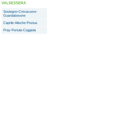
VALSESSERA
Sostegno-Crevacuore-
Guardabosone
Caprile-Ailoche-Postua
Pray-Portula-Coggiola