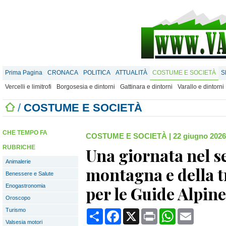
Prima Pagina
CRONACA
POLITICA
ATTUALITÀ
COSTUME E SOCIETÀ
S
Vercelli e limitrofi
Borgosesia e dintorni
Gattinara e dintorni
Varallo e dintorni
/
COSTUME E SOCIETÀ
CHE TEMPO FA
COSTUME E SOCIETÀ
|
22 giugno 2026
RUBRICHE
Una giornata nel s
Animalerie
montagna e della t
Benessere e Salute
Enogastronomia
per le Guide Alpine
Oroscopo
Turismo
Condividi
Facebook
X
Print
WhatsApp
Email
Valsesia motori