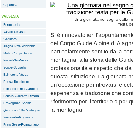
Copertina
VALSESIA
Una giornata nel segno della m
festa p
Borgosesia
Varallo-Civiasco
Si è rinnovato ieri l’appuntament
Gattinara
del Corpo Guide Alpine di Alag
Alagna-Riva Valdobbia
particolarmente sentito dalla co
Mollia-Campertogno
montagna, alla storia delle Guide 
Piode-Pila-Rassa
professionalità e rispetto che d
Scopa-Scopello
Balmuccia-Vocca
questa istituzione. La giornata 
Rossa-Boccioleto
un’occasione per ritrovarsi e cel
Rimasco-Rima-Carcoforo
esperienza e tradizione che con
Fobello-Cervatto-Rimella
riferimento per il territorio e pe
Cravagliana-Sabbia
la montagna.
Quarona-Cellio-Valduggia
Serravalle-Grignasco
Prato Sesia-Romagnano