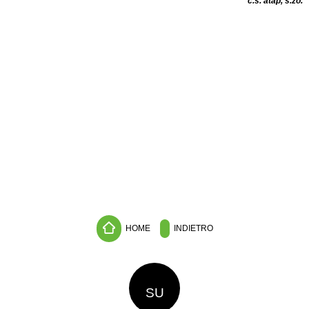
c.s. atap, s.zo.
HOME
INDIETRO
SU