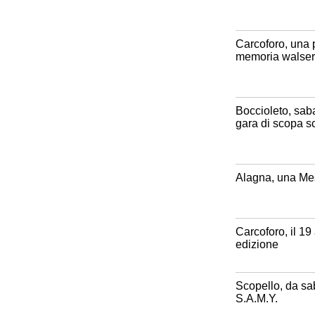
Carcoforo, una pa
memoria walser
Boccioleto, saba
gara di scopa sc
Alagna, una Mes
Carcoforo, il 19
edizione
Scopello, da sa
S.A.M.Y.