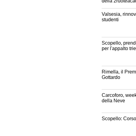
della 2ruoteac
Valsesia, rinnov
studenti
Scopello, prend
per l'appalto tri
Rimella, il Pre
Gottardo
Carcoforo, week
della Neve
Scopello: Corso