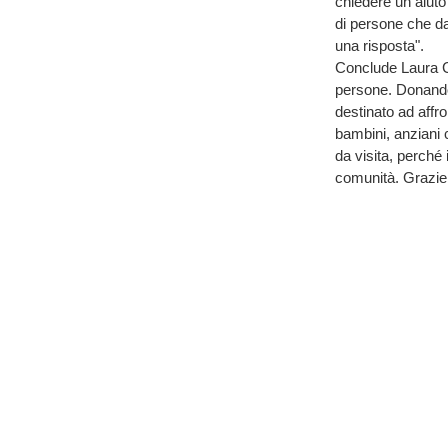
chiedere un aiuto 
di persone che da
una risposta".
Conclude Laura C
persone. Donando 
destinato ad affro
bambini, anziani c
da visita, perché 
comunità. Grazie d