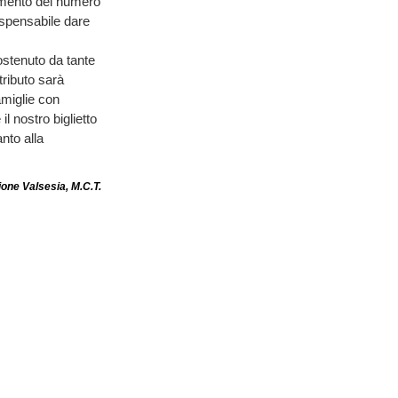
rgamento del numero
ispensabile dare
stenuto da tante
ributo sarà
famiglie con
l nostro biglietto
nto alla
one Valsesia, M.C.T.