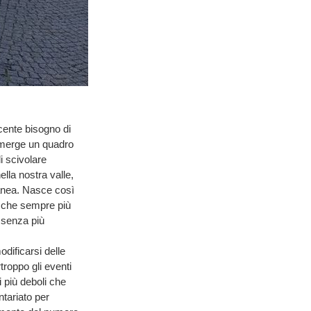
cente bisogno di
a emerge un quadro
i scivolare
lla nostra valle,
ranea. Nasce così
à che sempre più
e senza più
odificarsi delle
troppo gli eventi
 più deboli che
ntariato per