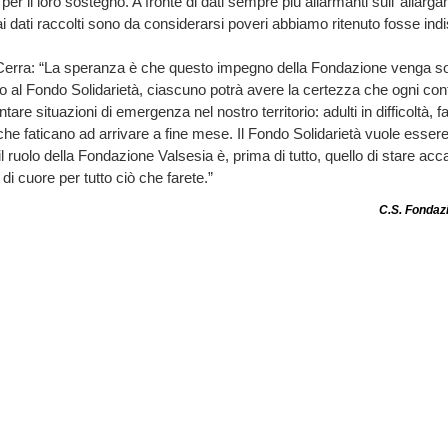
per il loro sostegno. A fronte di dati sempre più allarmanti sull’ alla
i dati raccolti sono da considerarsi poveri abbiamo ritenuto fosse ind
erra: “La speranza è che questo impegno della Fondazione venga so
al Fondo Solidarietà, ciascuno potrà avere la certezza che ogni cont
ntare situazioni di emergenza nel nostro territorio: adulti in difficoltà, 
he faticano ad arrivare a fine mese. Il Fondo Solidarietà vuole essere i
il ruolo della Fondazione Valsesia è, prima di tutto, quello di stare acca
i cuore per tutto ciò che farete.”
C.S. Fondazi