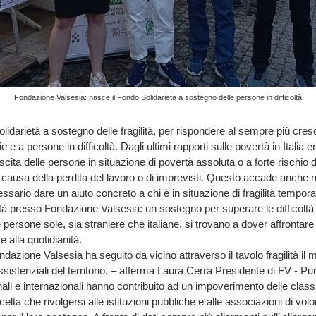
Fondazione Valsesia: nasce il Fondo Solidarietà a sostegno delle persone in difficoltà
lidarietà a sostegno delle fragilità, per rispondere al sempre più cres
e e a persone in difficoltà. Dagli ultimi rapporti sulle povertà in Itali
ita delle persone in situazione di povertà assoluta o a forte rischio d
causa della perdita del lavoro o di imprevisti. Questo accade anche ne
ssario dare un aiuto concreto a chi è in situazione di fragilità tempo
età presso Fondazione Valsesia: un sostegno per superare le difficolt
 persone sole, sia straniere che italiane, si trovano a dover affrontar
te alla quotidianità.
ndazione Valsesia ha seguito da vicino attraverso il tavolo fragilità il m
istenziali del territorio. – afferma Laura Cerra Presidente di FV - Pur
nali e internazionali hanno contribuito ad un impoverimento delle classi
elta che rivolgersi alle istituzioni pubbliche e alle associazioni di volo