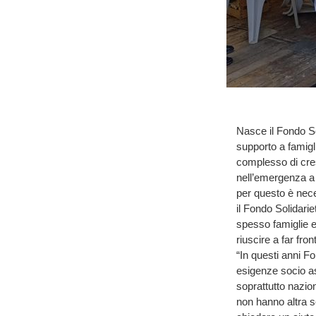
Nasce il Fondo So
supporto a famigli
complesso di cresc
nell’emergenza a 
per questo è nece
il Fondo Solidari
spesso famiglie e
riuscire a far fron
“In questi anni Fo
esigenze socio ass
soprattutto nazio
non hanno altra sc