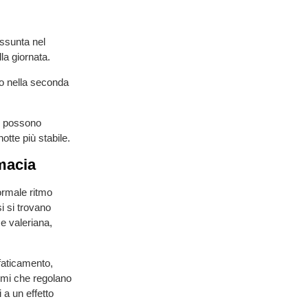
assunta nel
la giornata.
no nella seconda
no possono
otte più stabile.
rmacia
normale ritmo
usi si trovano
e valeriana,
ffaticamento,
ismi che regolano
 a un effetto