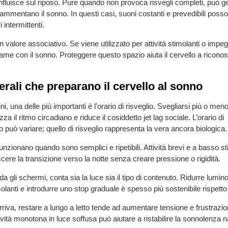
nfluisce sul riposo. Pure quando non provoca risvegli completi, può g
rammentano il sonno. In questi casi, suoni costanti e prevedibili posso
i intermittenti.
a un valore associativo. Se viene utilizzato per attività stimolanti o impe
game con il sonno. Proteggere questo spazio aiuta il cervello a ricon
erali che preparano il cervello al sonno
ini, una delle più importanti è l’orario di risveglio. Svegliarsi più o men
zza il ritmo circadiano e riduce il cosiddetto jet lag sociale. L’orario di
uò variare; quello di risveglio rappresenta la vera ancora biologica.
funzionano quando sono semplici e ripetibili. Attività brevi e a basso st
cere la transizione verso la notte senza creare pressione o rigidità.
a gli schermi, conta sia la luce sia il tipo di contenuto. Ridurre lumino
olanti e introdurre uno stop graduale è spesso più sostenibile rispetto a
rriva, restare a lungo a letto tende ad aumentare tensione e frustrazio
ività monotona in luce soffusa può aiutare a ristabilire la sonnolenza n