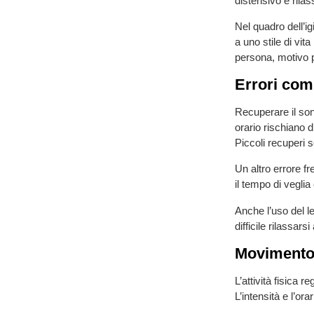
distensivo e rilas
Nel quadro dell’ig
a uno stile di vi
persona, motivo pe
Errori com
Recuperare il so
orario rischiano 
Piccoli recuperi 
Un altro errore f
il tempo di veglia 
Anche l’uso del le
difficile rilassars
Movimento 
L’attività fisica 
L’intensità e l’ora