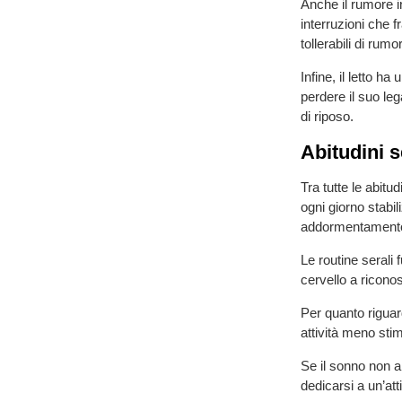
Anche il rumore i
interruzioni che f
tollerabili di rumor
Infine, il letto h
perdere il suo le
di riposo.
Abitudini s
Tra tutte le abitud
ogni giorno stabili
addormentamento p
Le routine serali 
cervello a riconos
Per quanto riguard
attività meno stim
Se il sonno non a
dedicarsi a un’att