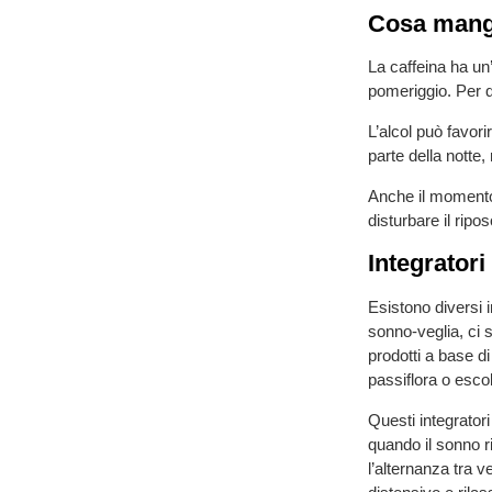
Cosa mang
La caffeina ha un
pomeriggio. Per q
L’alcol può favor
parte della notte
Anche il momento 
disturbare il rip
Integratori
Esistono diversi i
sonno-veglia, ci 
prodotti a base d
passiflora o esco
Questi integratori
quando il sonno r
l’alternanza tra 