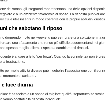
sante.
iene del sonno, gli integratori rappresentano una delle opzioni disponibi
ta regolare e a un ambiente favorevole al riposo. La risposta può varia
r cui è utile inserirli in modo coerente con le proprie abitudini quotidi
uni che sabotano il riposo
nno dormendo molto nel weekend può sembrare una soluzione, ma gran
di creare uno sfasamento che rende più difficile addormentarsi nei gior
sono spesso meglio tollerati rispetto a cambiamenti drastici.
requente è andare a letto “per forza”. Quando la sonnolenza non è pr
e la frustrazione.
tto per molte attività diverse può indebolire l’associazione con il son
i al momento di coricarsi.
e luce diurna
regolare è associata a un sonno di migliore qualità, soprattutto se svolta
rio vanno adattati alla risposta individuale.