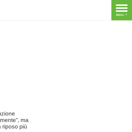
ruzione
tamente”, ma
 riposo più