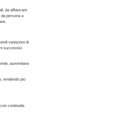
li, da affiancare
re da persona a
ane.
di variazioni di
ni successivi.
esente, aumentano
no, rendendo più
 con continuità.