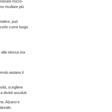
enerare micro-
no risultare più
gnative, può
oscerlo come luogo
o alla stessa ora
imolo aiutano il
sità, scegliere
 divieti assoluti.
ne. Alzarsi e
aturale.