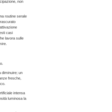
ticipazione, non
na routine serale
trascurato
attivazione
esti casi
he lavora sulle
mire.
o.
 diminuire; un
anze fresche,
ico.
tificiale intensa
nsità luminosa la