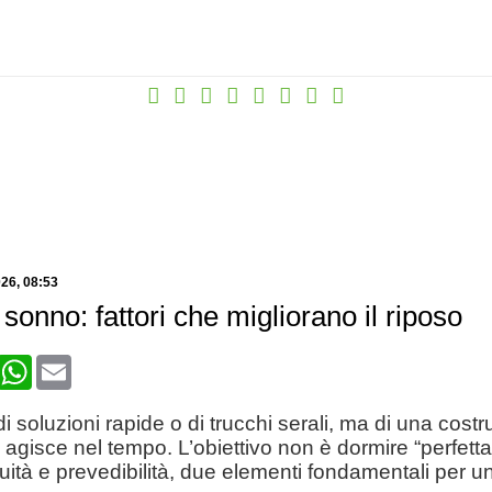
026
, 08:53
 sonno: fattori che migliorano il riposo
book
X
WhatsApp
Email
di soluzioni rapide o di trucchi serali, ma di una cost
agisce nel tempo. L’obiettivo non è dormire “perfet
uità e prevedibilità, due elementi fondamentali per un