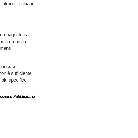
l ritmo circadiano
accompagnate da
nnia cronica o
amenti
Spesso è
on è sufficiente,
 più specifico.
azione Pubblicitaria