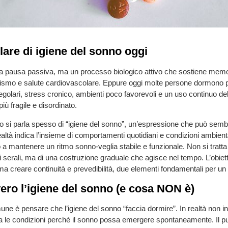
lare di igiene del sonno oggi
na pausa passiva, ma un processo biologico attivo che sostiene memo
ismo e salute cardiovascolare. Eppure oggi molte persone dormono pe
egolari, stress cronico, ambienti poco favorevoli e un uso continuo del
più fragile e disordinato.
o si parla spesso di “igiene del sonno”, un’espressione che può semb
ealtà indica l’insieme di comportamenti quotidiani e condizioni ambienta
o a mantenere un ritmo sonno-veglia stabile e funzionale. Non si tratta 
hi serali, ma di una costruzione graduale che agisce nel tempo. L’obiet
ma creare continuità e prevedibilità, due elementi fondamentali per un 
ero l’igiene del sonno (e cosa NON è)
e è pensare che l’igiene del sonno “faccia dormire”. In realtà non in
a le condizioni perché il sonno possa emergere spontaneamente. Il pu