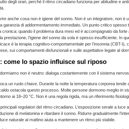
tutto degli orari, perché il ritmo circadiano funziona per abitudine e an
tà.
rire anche cosa non è igiene del sonno. Non è un integratore, non è u
una garanzia di addormentamento immediato. Un punto critico spesso 
ia cronica: quando il problema dura mesi ed è accompagnato da forte 
a prestazione, l’igiene del sonno da sola è spesso insufficiente. In qu
fficace è la terapia cognitivo-comportamentale per l’insonnia (CBT-I), c
ese, sui comportamenti disfunzionali e sulle aspettative legate al dor
 come lo spazio influisce sul riposo
 dormiamo non è neutro: dialoga costantemente con il sistema nervos
oca un ruolo chiave. Durante la notte la temperatura corporea tende a
caldo ostacola questo processo. Molte persone dormono meglio in st
ntorno ai 18–20 °C. Non è una regola rigida, ma un riferimento fisiolog
principali regolatori del ritmo circadiano. L’esposizione serale a luce ar
duzione di melatonina e ritardare il sonno. Ridurre gradualmente l’inte
 luce naturale al mattino aiuta a mantenere un ritmo più stabile.