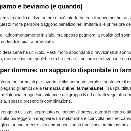
iamo e beviamo (e quando)
’emivita media di diverse ore e può interferire con il sonno anche se 
uesto molte persone traggono beneficio nel limitarla alle prime ore del
ire l’addormentamento iniziale, ma spesso peggiora la qualità del son
, rendendolo più frammentato.
della cena ha un ruolo. Pasti molto abbondanti o ravvicinati al son
oso, mentre lasciare qualche ora tra cena e coricamento favorisce una n
 per dormire: un supporto disponibile in fa
ntegratori formulati per favorire il rilassamento serale e sostenere il 
spiegano gli amici della
farmacia online,
farmamia.net
. Tra i più diff
i melatonina, magnesio, vitamine del gruppo B ed estratti vegetali com
lzia, spesso presenti in combinazione.
 vengono utilizzati soprattutto nei periodi di stress, cambi di ritmo o a
isulta più leggero o irregolare. La melatonina è coinvolta nei meccan
veglia e sonno, mentre altri componenti sono tradizionalmente associati