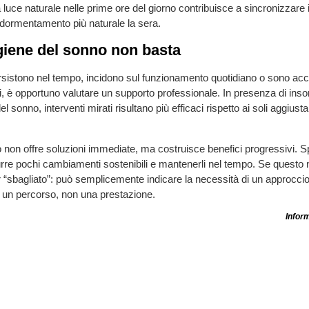
 luce naturale nelle prime ore del giorno contribuisce a sincronizzare i
dormentamento più naturale la sera.
giene del sonno non basta
persistono nel tempo, incidono sul funzionamento quotidiano o sono 
i, è opportuno valutare un supporto professionale. In presenza di inso
el sonno, interventi mirati risultano più efficaci rispetto ai soli aggiust
o non offre soluzioni immediate, ma costruisce benefici progressivi. 
durre pochi cambiamenti sostenibili e mantenerli nel tempo. Se questo n
r “sbagliato”: può semplicemente indicare la necessità di un approccio
 un percorso, non una prestazione.
Inform