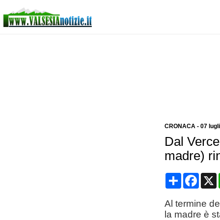
CRONACA
-
07 lugl
Dal Vercel
madre) rin
Condividi
Face
Al termine del
la madre è st