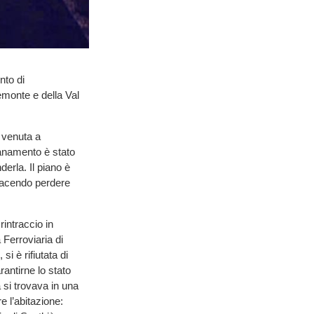
nto di
monte e della Val
 venuta a
ntanamento è stato
erla. Il piano è
 facendo perdere
intraccio in
 Ferroviaria di
i è rifiutata di
rantirne lo stato
 si trovava in una
e l’abitazione: