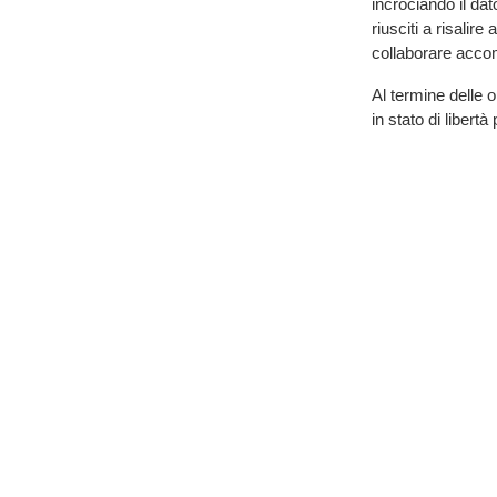
incrociando il dat
riusciti a risalir
collaborare accom
Al termine delle o
in stato di liber