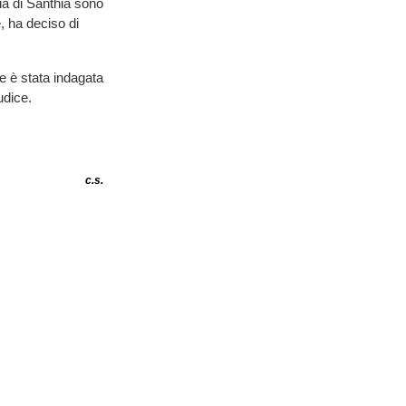
ria di Santhià sono
e, ha deciso di
re è stata indagata
iudice.
c.s.