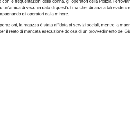
o con le frequentazioni della donna, gli operatori della Polizia Ferrovia
e ad un’amica di vecchia data di quest’ultima che, dinanzi a tali evidenz
pagnando gli operatori dalla minore.
perazioni, la ragazza è stata affidata ai servizi sociali, mentre la mad
tà per il reato di mancata esecuzione dolosa di un provvedimento del G