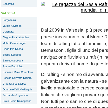
Copertina
VALSESIA
Borgosesia
Varallo-Civiasco
Dal 2009 in Valsesia, più preci
Gattinara
paese incastonato tra il Monte Ro
Alagna-Riva Valdobbia
team di rafting tutto al femminil
Mollia-Campertogno
Piode-Pila-Rassa
Bernasconi, figlia di uno dei pers
Scopa-Scopello
navigazione fluviale su raft (in
Balmuccia-Vocca
appunto deriva il nome di questo
Rossa-Boccioleto
Rimasco-Rima-Carcoforo
Di rafting - sinonimo di avventura
Fobello-Cervatto-Rimella
galvanizzante con la natura - se
Cravagliana-Sabbia
livello amatoriale e cresce cost
Quarona-Cellio-Valduggia
Italiani che vogliono provare qu
Serravalle-Grignasco
Non tutti però sanno che di que
Prato Sesia-Romagnano