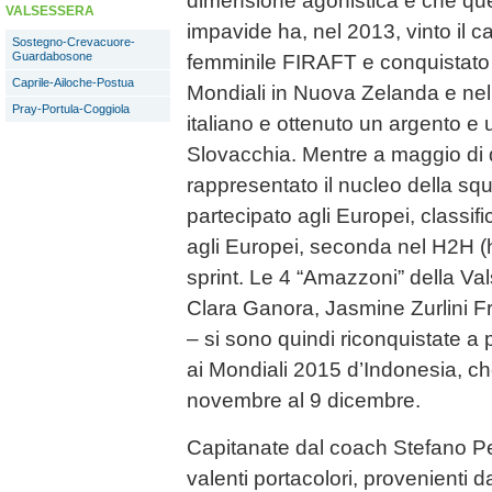
dimensione agonistica e che qu
VALSESSERA
impavide ha, nel 2013, vinto il c
Sostegno-Crevacuore-
Guardabosone
femminile FIRAFT e conquistato
Caprile-Ailoche-Postua
Mondiali in Nuova Zelanda e nel
Pray-Portula-Coggiola
italiano e ottenuto un argento e 
Slovacchia. Mentre a maggio di
rappresentato il nucleo della sq
partecipato agli Europei, classif
agli Europei, seconda nel H2H (h
sprint. Le 4 “Amazzoni” della Va
Clara Ganora, Jasmine Zurlini F
– si sono quindi riconquistate a p
ai Mondiali 2015 d’Indonesia, che 
novembre al 9 dicembre.
Capitanate dal coach Stefano Pel
valenti portacolori, provenienti