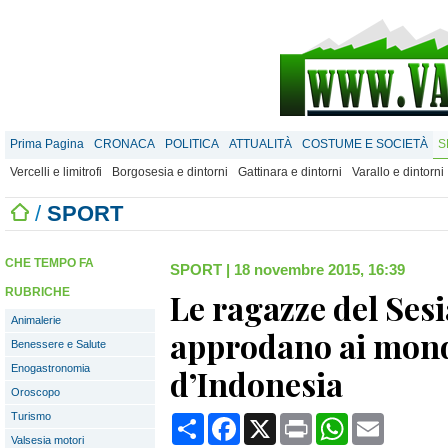
Prima Pagina
CRONACA
POLITICA
ATTUALITÀ
COSTUME E SOCIETÀ
S
Vercelli e limitrofi
Borgosesia e dintorni
Gattinara e dintorni
Varallo e dintorni
/
SPORT
CHE TEMPO FA
SPORT
|
18 novembre 2015, 16:39
RUBRICHE
Le ragazze del Ses
Animalerie
approdano ai mond
Benessere e Salute
Enogastronomia
d’Indonesia
Oroscopo
Turismo
Condividi
Facebook
X
Print
WhatsApp
Email
Valsesia motori