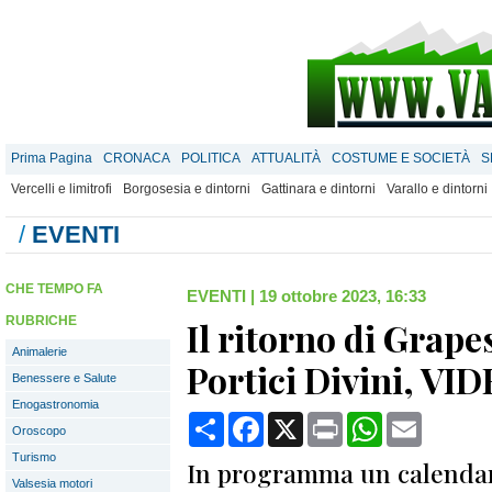
Prima Pagina
CRONACA
POLITICA
ATTUALITÀ
COSTUME E SOCIETÀ
S
Vercelli e limitrofi
Borgosesia e dintorni
Gattinara e dintorni
Varallo e dintorni
/
EVENTI
CHE TEMPO FA
EVENTI
|
19 ottobre 2023, 16:33
RUBRICHE
Il ritorno di Grape
Animalerie
Portici Divini, VI
Benessere e Salute
Enogastronomia
Condividi
Facebook
X
Print
WhatsApp
Email
Oroscopo
Turismo
In programma un calendar
Valsesia motori