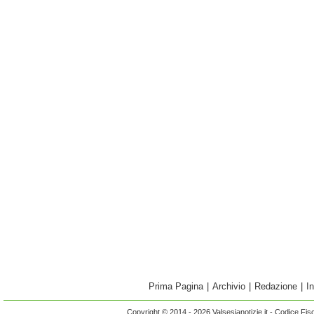
Prima Pagina
|
Archivio
|
Redazione
|
I
Copyright © 2014 - 2026 Valsesianotizie.it - Codice Fi