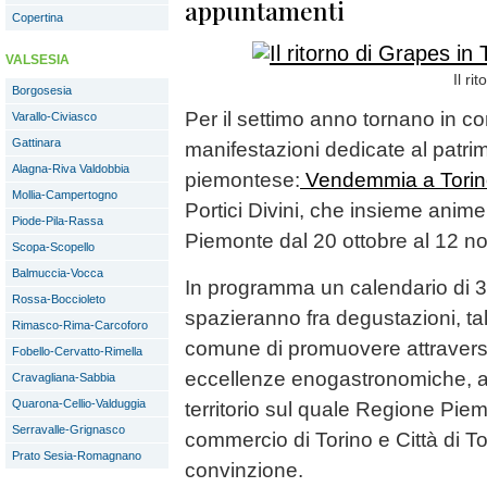
appuntamenti
Copertina
VALSESIA
Il ri
Borgosesia
Per il settimo anno tornano in 
Varallo-Civiasco
Gattinara
manifestazioni dedicate al patrim
Alagna-Riva Valdobbia
piemontese:
Vendemmia a Torino
Mollia-Campertogno
Portici Divini, che insieme anime
Piode-Pila-Rassa
Piemonte dal 20 ottobre al 12 n
Scopa-Scopello
Balmuccia-Vocca
In programma un calendario di 
Rossa-Boccioleto
spazieranno fra degustazioni, talk
Rimasco-Rima-Carcoforo
comune di promuovere attraverso 
Fobello-Cervatto-Rimella
eccellenze enogastronomiche, arti
Cravagliana-Sabbia
Quarona-Cellio-Valduggia
territorio sul quale Regione Pie
Serravalle-Grignasco
commercio di Torino e Città di T
Prato Sesia-Romagnano
convinzione.