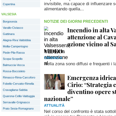
invisibile, ma capace di influenzare sc
Copertina
alimentando quella...
VALSESIA
NOTIZIE DEI GIORNI PRECEDENTI
Borgosesia
Incendio in alta 
Varallo-Civiasco
Gattinara
attenzione al Cava
Alagna-Riva Valdobbia
azione vicino al 
Mollia-Campertogno
VIDEO
Piode-Pila-Rassa
CRONACA
Scopa-Scopello
Nella zona sono diffusi e frequenti i 
Balmuccia-Vocca
Rossa-Boccioleto
Emergenza idrica,
Rimasco-Rima-Carcoforo
Cirio: “Strategia
Fobello-Cervatto-Rimella
diventino opere s
Cravagliana-Sabbia
Quarona-Cellio-Valduggia
nazionale”
Serravalle-Grignasco
ATTUALITÀ
Prato Sesia-Romagnano
Nel corso del confronto è stata sottol