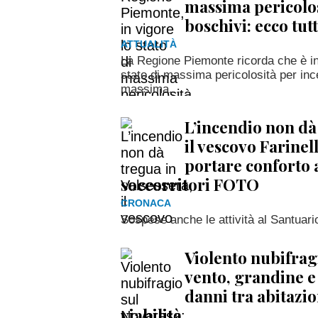
massima pericolos
boschivi: ecco tutt
ATTUALITÀ
La Regione Piemonte ricorda che è in 
stato di massima pericolosità per inc
massima...
L’incendio non dà 
il vescovo Farinel
portare conforto 
soccorritori FOTO
CRONACA
Sospese anche le attività al Santuari
Violento nubifrag
vento, grandine e
danni tra abitazio
viabilità