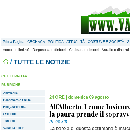
Prima Pagina
CRONACA
POLITICA
ATTUALITÀ
COSTUME E SOCIETÀ
S
Vercelli e limitrofi
Borgosesia e dintorni
Gattinara e dintorni
Varallo e dintorni
/
TUTTE LE NOTIZIE
CHE TEMPO FA
RUBRICHE
Animalerie
24 ORE
|
domenica 09 agosto
Benessere e Salute
AlfAlberto, I come Insicu
Enogastronomia
la paura prende il soprav
Oroscopo
Turismo
(h. 06:50)
La parola di questa settimana è insi
Valsesia motori