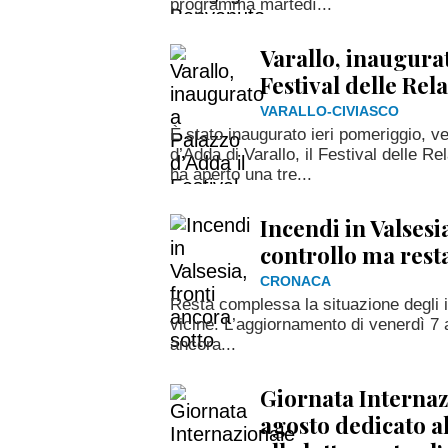
programma martedì...
Varallo, inaugurat
Festival delle Rel
VARALLO-CIVIASCO
È stato inaugurato ieri pomeriggio, v
d’Adda di Varallo, il Festival delle R
ha aperto una tre...
Incendi in Valsesi
controllo ma resta
CRONACA
Resta complessa la situazione degli i
vicine. L’aggiornamento di venerdì 7 
ancora...
Giornata Internazi
agosto dedicato all