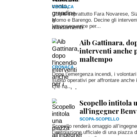
CRONACA
Colpiti soprattutto Fara Novarese, 
Momo e Barengo. Decine gli interventi
le conseguenze per...
Aib Gattinara, do
interventi anche p
maltempo
CRONACA
Dopo l’emergenza incendi, i volontari 
subito operativi per affrontare anche
che ha...
Scopello intitola 
all’ingegner Benv
SCOPA-SCOPELLO
Scopello renderà omaggio all’ingegne
l’intitolazione ufficiale di una piazza