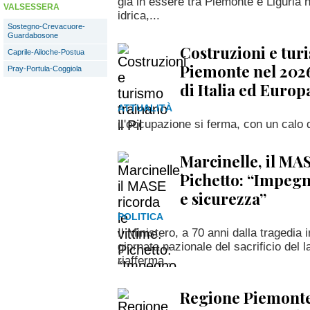
già in essere tra Piemonte e Liguria n
VALSESSERA
idrica,...
Sostegno-Crevacuore-
Guardabosone
Costruzioni e turi
Caprile-Ailoche-Postua
Piemonte nel 202
Pray-Portula-Coggiola
di Italia ed Europ
ATTUALITÀ
L'occupazione si ferma, con un calo de
Marcinelle, il MAS
Pichetto: “Impeg
e sicurezza”
POLITICA
Il Ministero, a 70 anni dalla tragedia 
giornata nazionale del sacrificio del 
riafferma...
Regione Piemonte, 