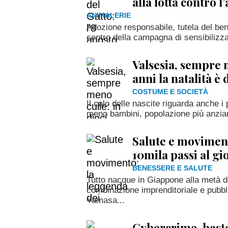
alla lotta contro
ANIMALERIE
Adozione responsabile, tutela del bene
centro della campagna di sensibilizz
Valsesia, sempre m
anni la natalità è
COSTUME E SOCIETÀ
Il calo delle nascite riguarda anche i 
meno bambini, popolazione più anzian
Salute e moviment
10mila passi al gi
BENESSERE E SALUTE
Tutto nacque in Giappone alla metà deg
combinazione imprenditoriale e pubbli
Yamasa...
Cybercrime, bast