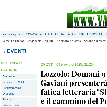
Prima Pagina
CRONACA
POLITICA
ATTUALITÀ
COSTUME E SOCIETÀ
S
Vercelli e limitrofi
Borgosesia e dintorni
Gattinara e dintorni
Varallo e dintorni
/
EVENTI
CHE TEMPO FA
EVENTI
|
08 maggio 2025, 11:28
RUBRICHE
Lozzolo: Domani 
Animalerie
Gaviani presenterà
Benessere e Salute
Enogastronomia
fatica letteraria 
Oroscopo
e il cammino del P
Turismo
Valsesia motori