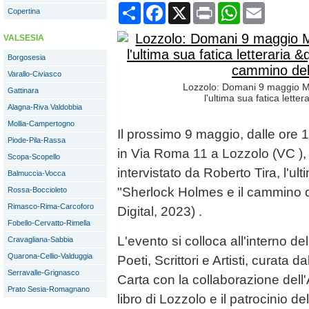
Condividi
Facebook
X
Print
WhatsApp
Email
Copertina
VALSESIA
Borgosesia
Varallo-Civiasco
Lozzolo: Domani 9 maggio M
Gattinara
l'ultima sua fatica lette
Alagna-Riva Valdobbia
Mollia-Campertogno
Il prossimo 9 maggio, dalle ore 
Piode-Pila-Rassa
in Via Roma 11 a Lozzolo (VC ),
Scopa-Scopello
intervistato da Roberto Tira, l'ult
Balmuccia-Vocca
"Sherlock Holmes e il cammino d
Rossa-Boccioleto
Rimasco-Rima-Carcoforo
Digital, 2023) .
Fobello-Cervatto-Rimella
L'evento si colloca all'interno de
Cravagliana-Sabbia
Quarona-Cellio-Valduggia
Poeti, Scrittori e Artisti, curata 
Serravalle-Grignasco
Carta con la collaborazione dell
Prato Sesia-Romagnano
libro di Lozzolo e il patrocinio 