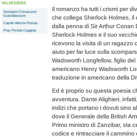
VALSESSERA
Il romanzo ha tutti i crismi per d
Sostegno-Crevacuore-
Guardabosone
che collega Sherlock Holmes, il 
Caprile-Ailoche-Postua
dalla penna di Sir Arthur Conan 
Pray-Portula-Coggiola
Sherlock Holmes e il suo vecchio
ricevono la visita di un ragazzo c
aiuto per far luce sulla scompar
Wadsworth Longfellow, figlio del 
americano Henry Wadsworth Long
traduzione in americano della 
Ed è proprio su questa poesia ch
avventura. Dante Alighieri, infatt
indizi che portano i dovuti sino a
dove il Generale della British A
Primo ministro di Zanzibar, sta ce
codice e rintracciare il cammino c