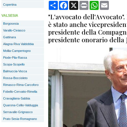
Condividi
Facebook
X
Print
WhatsApp
Email
Copertina
"L'avvocato dell'Avvocato".
VALSESIA
è stato anche vicepresident
Borgosesia
presidente della Compagni
Varallo-Civiasco
presidente onorario della 
Gattinara
Alagna-Riva Valdobbia
Mollia-Campertogno
Piode-Pila-Rassa
Scopa-Scopello
Balmuccia-Vocca
Rossa-Boccioleto
Rimasco-Rima-Carcoforo
Fobello-Cervatto-Rimella
Cravagliana-Sabbia
Quarona-Cellio-Valduggia
Serravalle-Grignasco
Prato Sesia-Romagnano