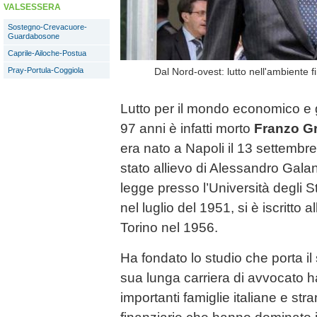
VALSESSERA
Sostegno-Crevacuore-
Guardabosone
Caprile-Ailoche-Postua
Pray-Portula-Coggiola
Dal Nord-ovest: lutto nell'ambiente f
Lutto per il mondo economico e gi
97 anni è infatti morto
Franzo G
era nato a Napoli il 13 settembr
stato allievo di Alessandro Gala
legge presso l’Università degli St
nel luglio del 1951, si è iscritto a
Torino nel 1956.
Ha fondato lo studio che porta i
sua lunga carriera di avvocato ha
importanti famiglie italiane e str