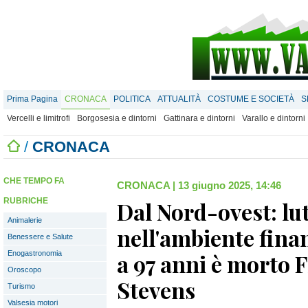
Prima Pagina
CRONACA
POLITICA
ATTUALITÀ
COSTUME E SOCIETÀ
S
Vercelli e limitrofi
Borgosesia e dintorni
Gattinara e dintorni
Varallo e dintorni
/
CRONACA
CHE TEMPO FA
CRONACA
|
13 giugno 2025, 14:46
RUBRICHE
Dal Nord-ovest: lu
Animalerie
nell'ambiente finan
Benessere e Salute
Enogastronomia
a 97 anni è morto
Oroscopo
Stevens
Turismo
Valsesia motori