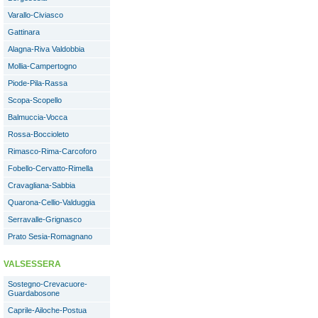
Varallo-Civiasco
Gattinara
Alagna-Riva Valdobbia
Mollia-Campertogno
Piode-Pila-Rassa
Scopa-Scopello
Balmuccia-Vocca
Rossa-Boccioleto
Rimasco-Rima-Carcoforo
Fobello-Cervatto-Rimella
Cravagliana-Sabbia
Quarona-Cellio-Valduggia
Serravalle-Grignasco
Prato Sesia-Romagnano
VALSESSERA
Sostegno-Crevacuore-
Guardabosone
Caprile-Ailoche-Postua