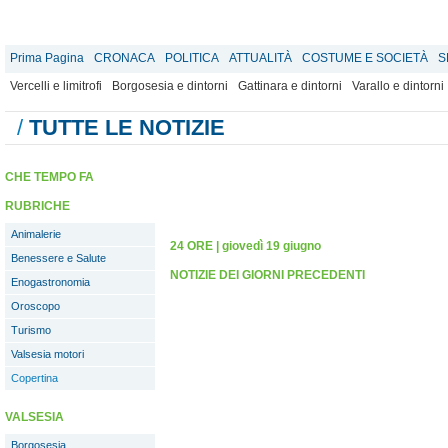
Prima Pagina
CRONACA
POLITICA
ATTUALITÀ
COSTUME E SOCIETÀ
S
Vercelli e limitrofi
Borgosesia e dintorni
Gattinara e dintorni
Varallo e dintorni
/
TUTTE LE NOTIZIE
CHE TEMPO FA
RUBRICHE
Animalerie
24 ORE
|
giovedì 19 giugno
Benessere e Salute
NOTIZIE DEI GIORNI PRECEDENTI
Enogastronomia
Oroscopo
Turismo
Valsesia motori
Copertina
VALSESIA
Borgosesia