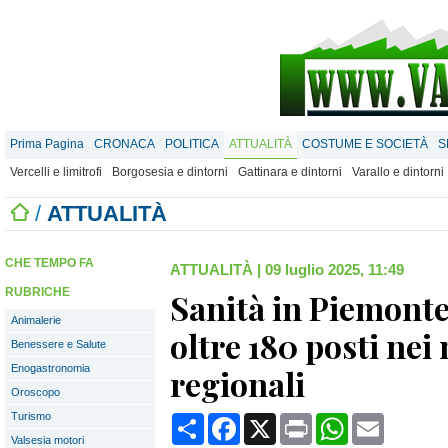
Prima Pagina
CRONACA
POLITICA
ATTUALITÀ
COSTUME E SOCIETÀ
S
Vercelli e limitrofi
Borgosesia e dintorni
Gattinara e dintorni
Varallo e dintorni
/
ATTUALITÀ
CHE TEMPO FA
ATTUALITÀ
|
09 luglio 2025, 11:49
RUBRICHE
Sanità in Piemonte
Animalerie
oltre 180 posti nei
Benessere e Salute
Enogastronomia
regionali
Oroscopo
Turismo
Condividi
Facebook
X
Print
WhatsApp
Email
Valsesia motori