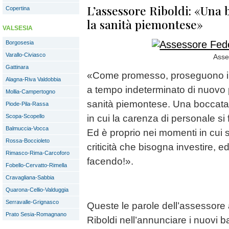
L’assessore Riboldi: «Una 
Copertina
la sanità piemontese»
VALSESIA
Borgosesia
Varallo-Civiasco
Asse
Gattinara
«Come promesso, proseguono i 
Alagna-Riva Valdobbia
a tempo indeterminato di nuovo 
Mollia-Campertogno
sanità piemontese. Una boccata
Piode-Pila-Rassa
Scopa-Scopello
in cui la carenza di personale si
Balmuccia-Vocca
Ed è proprio nei momenti in cui 
Rossa-Boccioleto
criticità che bisogna investire, 
Rimasco-Rima-Carcoforo
facendo!».
Fobello-Cervatto-Rimella
Cravagliana-Sabbia
Quarona-Cellio-Valduggia
Serravalle-Grignasco
Queste le parole dell’assessore 
Prato Sesia-Romagnano
Riboldi nell’annunciare i nuovi b