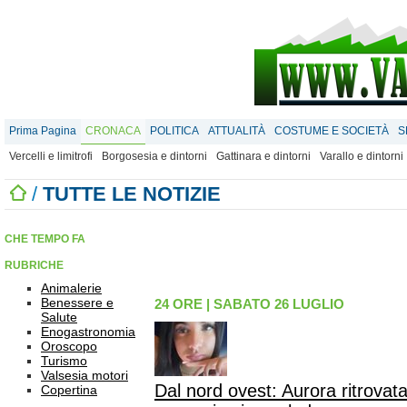
Prima Pagina
CRONACA
POLITICA
ATTUALITÀ
COSTUME E SOCIETÀ
S
Vercelli e limitrofi
Borgosesia e dintorni
Gattinara e dintorni
Varallo e dintorni
/
TUTTE LE NOTIZIE
CHE TEMPO FA
RUBRICHE
Animalerie
Benessere e
24 ORE
|
SABATO 26 LUGLIO
Salute
Enogastronomia
Oroscopo
Turismo
Valsesia motori
Dal nord ovest: Aurora ritrovata:
Copertina