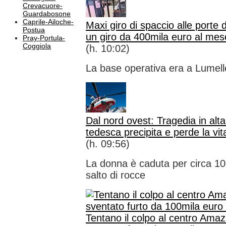
Crevacuore-
Guardabosone
Caprile-Ailoche-
Maxi giro di spaccio alle porte 
Postua
un giro da 400mila euro al mes
Pray-Portula-
Coggiola
(h. 10:02)
La base operativa era a Lumel
Dal nord ovest: Tragedia in alt
tedesca precipita e perde la vit
(h. 09:56)
La donna è caduta per circa 100
salto di rocce
Tentano il colpo al centro Amaz