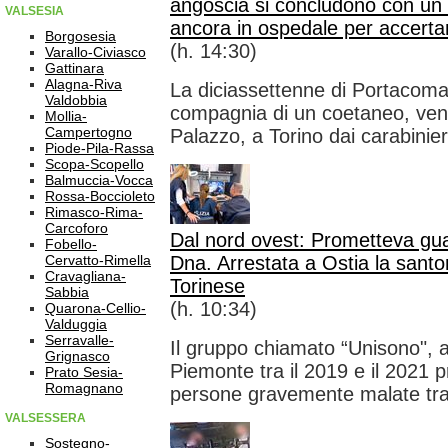
angoscia si concludono con un
VALSESIA
ancora in ospedale per accerta
Borgosesia
(h. 14:30)
Varallo-Civiasco
Gattinara
Alagna-Riva
La diciassettenne di Portacomaro
Valdobbia
compagnia di un coetaneo, ven
Mollia-
Campertogno
Palazzo, a Torino dai carabinieri
Piode-Pila-Rassa
Scopa-Scopello
Balmuccia-Vocca
Rossa-Boccioleto
Rimasco-Rima-
Carcoforo
Dal nord ovest: Prometteva gua
Fobello-
Cervatto-Rimella
Dna. Arrestata a Ostia la santo
Cravagliana-
Torinese
Sabbia
(h. 10:34)
Quarona-Cellio-
Valduggia
Serravalle-
Il gruppo chiamato “Unisono", a
Grignasco
Piemonte tra il 2019 e il 2021 
Prato Sesia-
Romagnano
persone gravemente malate tra
VALSESSERA
Sostegno-