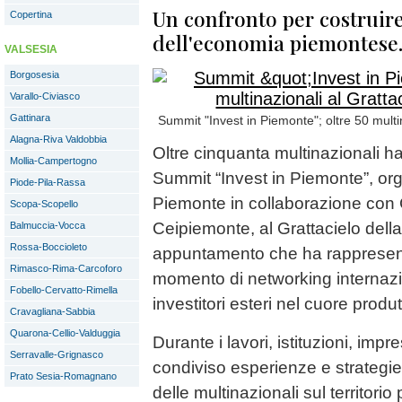
Un confronto per costruire
Copertina
dell'economia piemontese
VALSESIA
Borgosesia
Varallo-Civiasco
Gattinara
Summit "Invest in Piemonte"; oltre 50 multi
Alagna-Riva Valdobbia
Oltre cinquanta multinazionali h
Mollia-Campertogno
Summit “Invest in Piemonte”, or
Piode-Pila-Rassa
Piemonte in collaborazione con 
Scopa-Scopello
Ceipiemonte, al Grattacielo del
Balmuccia-Vocca
Rossa-Boccioleto
appuntamento che ha rappresent
Rimasco-Rima-Carcoforo
momento di networking internazi
Fobello-Cervatto-Rimella
investitori esteri nel cuore produ
Cravagliana-Sabbia
Quarona-Cellio-Valduggia
Durante i lavori, istituzioni, im
Serravalle-Grignasco
condiviso esperienze e strategie
Prato Sesia-Romagnano
delle multinazionali sul territori