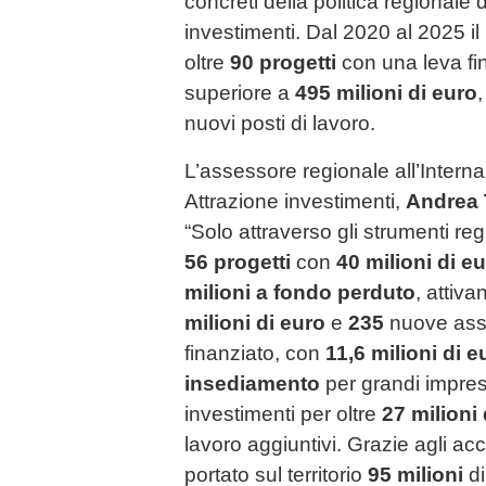
concreti della politica regionale d
investimenti. Dal 2020 al 2025 i
oltre
90 progetti
con una leva fi
superiore a
495 milioni di euro
nuovi posti di lavoro.
L’assessore regionale all’Intern
Attrazione investimenti,
Andrea
“Solo attraverso gli strumenti r
56 progetti
con
40 milioni di e
milioni a fondo perduto
, attiv
milioni di euro
e
235
nuove assu
finanziato, con
11,6 milioni di e
insediamento
per grandi impre
investimenti per oltre
27 milioni 
lavoro aggiuntivi. Grazie agli ac
portato sul territorio
95 milioni
di