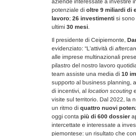
aziende interessate a investire i
potenziale di
oltre 9 miliardi di
lavoro
;
26 investimenti
si sono 
ultimi
30 mesi
.
Il presidente di Ceipiemonte,
Dar
evidenziato: “L’attività di
aftercar
alle imprese multinazionali presen
pilastro del nostro lavoro quotidi
team assiste una media di
10 im
supporto al business planning, 
di incentivi, al
location scouting
e
visite sul territorio. Dal 2022, la
un ritmo di
quattro nuovi potenz
oggi conta
più di 600 dossier
ap
intercettate e interessate a investi
piemontese: un risultato che conf