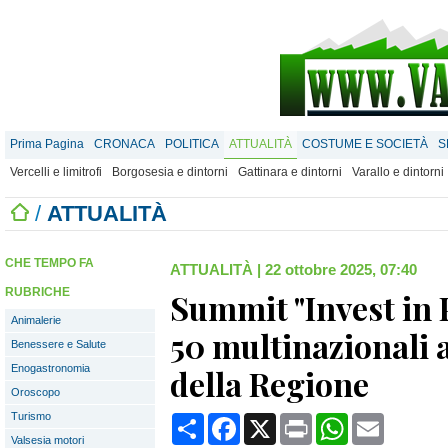
Prima Pagina
CRONACA
POLITICA
ATTUALITÀ
COSTUME E SOCIETÀ
S
Vercelli e limitrofi
Borgosesia e dintorni
Gattinara e dintorni
Varallo e dintorni
/
ATTUALITÀ
CHE TEMPO FA
ATTUALITÀ
|
22 ottobre 2025, 07:40
RUBRICHE
Summit "Invest in 
Animalerie
50 multinazionali a
Benessere e Salute
Enogastronomia
della Regione
Oroscopo
Turismo
Condividi
Facebook
X
Print
WhatsApp
Email
Valsesia motori