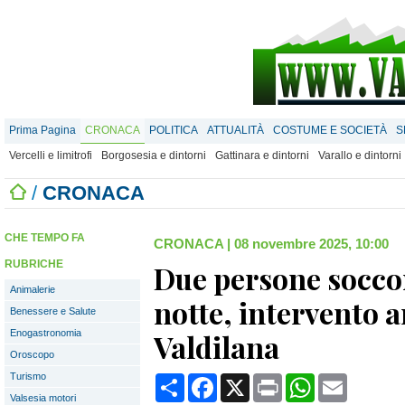
Prima Pagina
CRONACA
POLITICA
ATTUALITÀ
COSTUME E SOCIETÀ
S
Vercelli e limitrofi
Borgosesia e dintorni
Gattinara e dintorni
Varallo e dintorni
/
CRONACA
CHE TEMPO FA
CRONACA
|
08 novembre 2025, 10:00
RUBRICHE
Due persone soccor
Animalerie
notte, intervento 
Benessere e Salute
Enogastronomia
Valdilana
Oroscopo
Turismo
Condividi
Facebook
X
Print
WhatsApp
Email
Valsesia motori