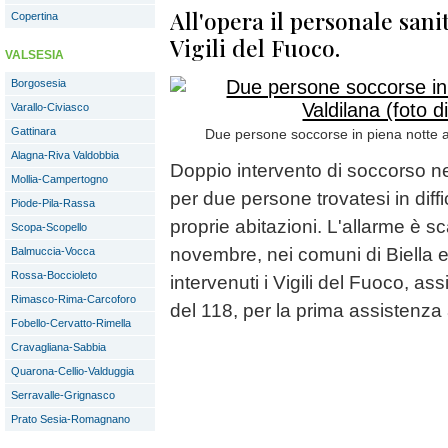
All'opera il personale sanit
Copertina
Vigili del Fuoco.
VALSESIA
Borgosesia
Varallo-Civiasco
Gattinara
Due persone soccorse in piena notte a B
Alagna-Riva Valdobbia
Doppio intervento di soccorso n
Mollia-Campertogno
per due persone trovatesi in diffic
Piode-Pila-Rassa
proprie abitazioni. L'allarme è sc
Scopa-Scopello
novembre, nei comuni di Biella e
Balmuccia-Vocca
Rossa-Boccioleto
intervenuti i Vigili del Fuoco, as
Rimasco-Rima-Carcoforo
del 118, per la prima assistenza 
Fobello-Cervatto-Rimella
Cravagliana-Sabbia
Quarona-Cellio-Valduggia
Serravalle-Grignasco
Prato Sesia-Romagnano