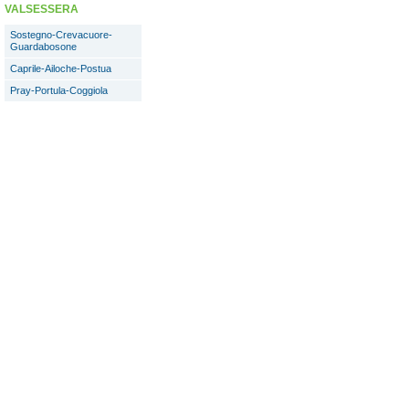
VALSESSERA
Sostegno-Crevacuore-
Guardabosone
Caprile-Ailoche-Postua
Pray-Portula-Coggiola