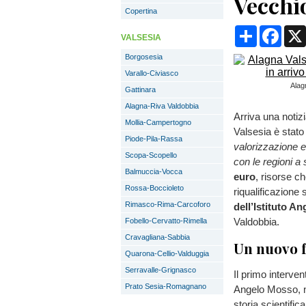
Vecchi
Copertina
Condividi
Face
VALSESIA
Borgosesia
Varallo-Civiasco
Alagn
Gattinara
Alagna-Riva Valdobbia
Arriva una notizi
Mollia-Campertogno
Valsesia è stato 
Piode-Pila-Rassa
valorizzazione e 
Scopa-Scopello
con le regioni a 
Balmuccia-Vocca
euro
, risorse ch
Rossa-Boccioleto
riqualificazione 
Rimasco-Rima-Carcoforo
dell’Istituto A
Valdobbia.
Fobello-Cervatto-Rimella
Cravagliana-Sabbia
Un nuovo f
Quarona-Cellio-Valduggia
Serravalle-Grignasco
Il primo intervent
Prato Sesia-Romagnano
Angelo Mosso, ne
storia scientific