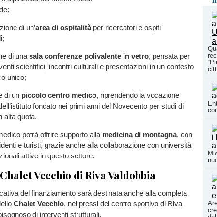
m
ede:
azione di un’
area di ospitalità
per ricercatori e ospiti
i;
Qua
one di una
sala conferenze polivalente in vetro
, pensata per
rec
“Pi
enti scientifici, incontri culturali e presentazioni in un contesto
cit
o unico;
ne di un
piccolo centro medico
, riprendendo la vocazione
Ent
 dell’istituto fondato nei primi anni del Novecento per studi di
con
in alta quota.
medico potrà offrire supporto alla
medicina di montagna
, con
esidenti e turisti, grazie anche alla collaborazione con università
Mic
azionali attive in questo settore.
nuo
 Chalet Vecchio di Riva Valdobbia
icativa del finanziamento sarà destinata anche alla completa
dello
Chalet Vecchio
, nei pressi del centro sportivo di Riva
Are
cre
isognoso di interventi strutturali.
del