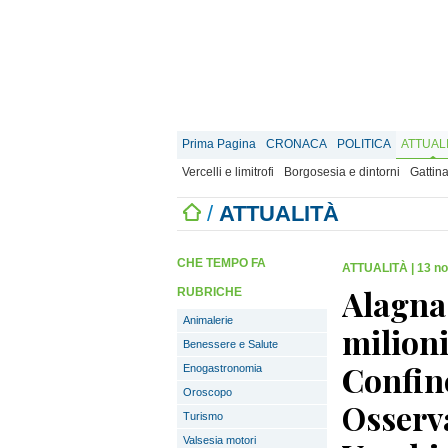
Prima Pagina
CRONACA
POLITICA
ATTUAL
Vercelli e limitrofi
Borgosesia e dintorni
Gattina
/
ATTUALITÀ
CHE TEMPO FA
ATTUALITÀ
|
13 n
Alagna 
RUBRICHE
Animalerie
milioni
Benessere e Salute
Confine
Enogastronomia
Oroscopo
Osserv
Turismo
Valsesia motori