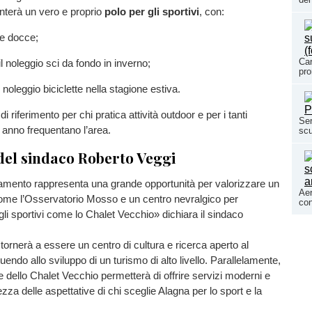
enterà un vero e proprio
polo per gli sportivi
, con:
 e docce;
Car
il noleggio sci da fondo in inverno;
pro
i noleggio biciclette nella stagione estiva.
 riferimento per chi pratica attività outdoor e per i tanti
Ser
i anno frequentano l’area.
scu
del sindaco Roberto Veggi
amento rappresenta una grande opportunità per valorizzare un
Aer
ome l’Osservatorio Mosso e un centro nevralgico per
con
gli sportivi come lo Chalet Vecchio» dichiara il sindaco
tornerà a essere un centro di cultura e ricerca aperto al
uendo allo sviluppo di un turismo di alto livello. Parallelamente,
ne dello Chalet Vecchio permetterà di offrire servizi moderni e
ltezza delle aspettative di chi sceglie Alagna per lo sport e la