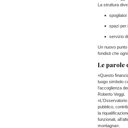
La struttura div
spogliatoi
spazi per 
servizio d
Un nuovo punto di
fondisti che ogn
Le parole 
«Questo finanzi
luogo simbolo c
l’accoglienza de
Roberto Veggi.
«L’Osservatorio 
pubblico, contrib
la riqualificazio
funzionali, all’a
montagna».