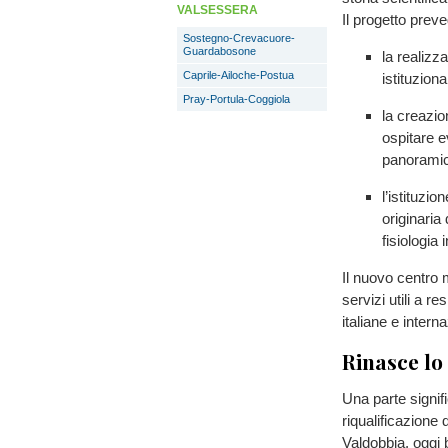
VALSESSERA
Il progetto prev
Sostegno-Crevacuore-
Guardabosone
la realizz
Caprile-Ailoche-Postua
istituzional
Pray-Portula-Coggiola
la creazi
ospitare ev
panoramic
l’istituzio
originaria
fisiologia 
Il nuovo centro 
servizi utili a r
italiane e intern
Rinasce lo
Una parte signif
riqualificazione 
Valdobbia, oggi b