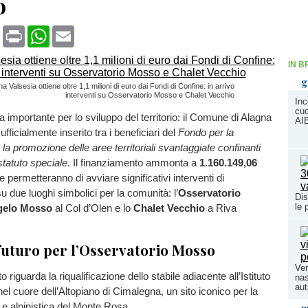
o
book
X
Print
WhatsApp
Email
IN B
g
a Valsesia ottiene oltre 1,1 milioni di euro dai Fondi di Confine: in arrivo
interventi su Osservatorio Mosso e Chalet Vecchio
Inc
cuo
a importante per lo sviluppo del territorio: il Comune di Alagna
AI
ufficialmente inserito tra i beneficiari del
Fondo per la
la promozione delle aree territoriali svantaggiate confinanti
statuto speciale
. Il finanziamento ammonta a
1.160.149,06
e permetteranno di avviare significativi interventi di
su due luoghi simbolici per la comunità: l’
Osservatorio
Dis
le 
ngelo Mosso
al Col d’Olen e lo
Chalet Vecchio
a Riva
uturo per l’Osservatorio Mosso
Ver
o riguarda la riqualificazione dello stabile adiacente all’Istituto
nas
au
l cuore dell’Altopiano di Cimalegna, un sito iconico per la
a e alpinistica del Monte Rosa.