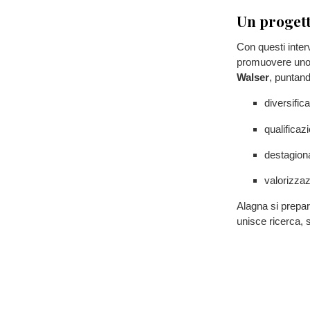
Un progett
Con questi inter
promuovere uno
Walser
, puntan
diversifica
qualificazi
destagiona
valorizzazi
Alagna si prepar
unisce ricerca, s