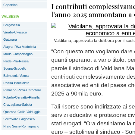
I contributi complessivame
Copertina
l’anno 2025 ammontano a 
VALSESIA
Borgosesia
Varallo-Civiasco
Gattinara
Valdilana, approvata la delibera per il so
Alagna-Riva Valdobbia
“Con questo atto vogliamo dare
Mollia-Campertogno
quanti operano, a vario titolo, p
Piode-Pila-Rassa
parole il sindaco di Valdilana Mar
Scopa-Scopello
contributi complessivamente desti
Balmuccia-Vocca
Rossa-Boccioleto
associative ed enti del paese 
Rimasco-Rima-Carcoforo
2025 a 90mila euro.
Fobello-Cervatto-Rimella
Cravagliana-Sabbia
Tali risorse sono indirizzate ai se
Quarona-Cellio-Valduggia
servizi educativi e protezione civ
Serravalle-Grignasco
stati erogati. “Ora destiniamo la 
Prato Sesia-Romagnano
euro – sottolinea il sindaco - So