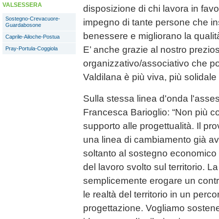
VALSESSERA
disposizione di chi lavora in favo
Sostegno-Crevacuore-
impegno di tante persone che i
Guardabosone
benessere e migliorano la qualità d
Caprile-Ailoche-Postua
E’ anche grazie al nostro prezio
Pray-Portula-Coggiola
organizzativo/associativo che 
Valdilana è più viva, più solidal
Sulla stessa linea d'onda l'asse
Francesca Barioglio: “Non più co
supporto alle progettualità. Il pr
una linea di cambiamento già avv
soltanto al sostegno economico m
del lavoro svolto sul territorio. 
semplicemente erogare un cont
le realtà del territorio in un perc
progettazione. Vogliamo sostenere 