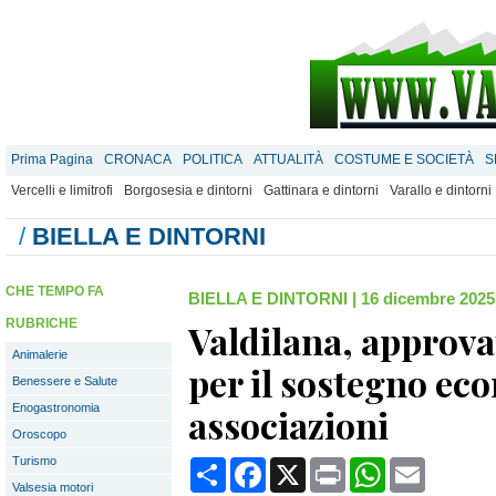
Prima Pagina
CRONACA
POLITICA
ATTUALITÀ
COSTUME E SOCIETÀ
S
Vercelli e limitrofi
Borgosesia e dintorni
Gattinara e dintorni
Varallo e dintorni
/
BIELLA E DINTORNI
CHE TEMPO FA
BIELLA E DINTORNI
|
16 dicembre 2025
RUBRICHE
Valdilana, approvat
Animalerie
per il sostegno eco
Benessere e Salute
Enogastronomia
associazioni
Oroscopo
Turismo
Condividi
Facebook
X
Print
WhatsApp
Email
Valsesia motori