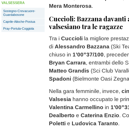
VALSESSERA
Mera Monterosa
.
Sostegno-Crevacuore-
Guardabosone
Cuccioli: Bazzana davanti 
Caprile-Ailoche-Postua
valsesiano tra le ragazze
Pray-Portula-Coggiola
Tra i
Cuccioli
la migliore presta
di
Alessandro Bazzana
(Ski Te
chiuso in
1’00”37/100
, preced
Bryan Carrara
, entrambi dello 
Matteo Grandis
(Sci Club Varall
Spadoni
(Bielmonte Oasi Zegna
Nella gara femminile, invece,
ci
Valsesia
hanno occupato le prime 
Valentina Carmellino
in
1’00”3
Dealberto
e
Caterina Enzio
. C
Poletti
e
Ludovica Taranto
.