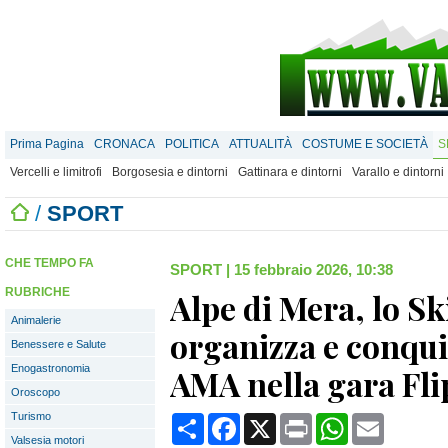
Prima Pagina
CRONACA
POLITICA
ATTUALITÀ
COSTUME E SOCIETÀ
S
Vercelli e limitrofi
Borgosesia e dintorni
Gattinara e dintorni
Varallo e dintorni
/
SPORT
CHE TEMPO FA
SPORT
|
15 febbraio 2026, 10:38
RUBRICHE
Alpe di Mera, lo S
Animalerie
organizza e conqui
Benessere e Salute
Enogastronomia
AMA nella gara Fli
Oroscopo
Turismo
Condividi
Facebook
X
Print
WhatsApp
Email
Valsesia motori