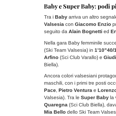
Baby e Super Baby: podi pi
Tra i
Baby
arriva un altro segnal
Valsesia
con
Giacomo Enzio
p
seguito da
Alain Bognetti
ed
En
Nella gara Baby femminile succ
(Ski Team Valsesia) in
1’10”40/
Arfino
(Sci Club Varallo) e
Giudi
Biella).
Ancora colori valsesiani protagon
maschili, con i primi tre posti oc
Pace
,
Pietro Ventura
e
Lorenzo
Valsesia). Tra le
Super Baby
la 
Quaregna
(Sci Club Biella), dav
Mia Bello
dello Ski Team Valses