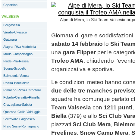
Copertina
VALSESIA
Alpe di Mera, lo Ski Team Valsesia orga
Borgosesia
Varallo-Civiasco
Giornata di gare e soddisfazioni a
Gattinara
sabato 14 febbraio
lo
Ski Team
Alagna-Riva Valdobbia
una
gara Flipper
per le categor
Mollia-Campertogno
Trofeo AMA
, chiudendo l’evento
Piode-Pila-Rassa
organizzativa e sportiva.
Scopa-Scopello
Balmuccia-Vocca
Le condizioni meteo hanno conse
Rossa-Boccioleto
due delle tre manches previst
Rimasco-Rima-Carcoforo
Fobello-Cervatto-Rimella
squadre ha comunque parlato ch
Cravagliana-Sabbia
Team Valsesia
con
1211 punti
,
Quarona-Cellio-Valduggia
Biella
(379) e allo
Sci Club Vara
Serravalle-Grignasco
piazzati
Sci Club Mera
,
Bielmo
Prato Sesia-Romagnano
Freelines
,
Snow Camp Mera
,
S