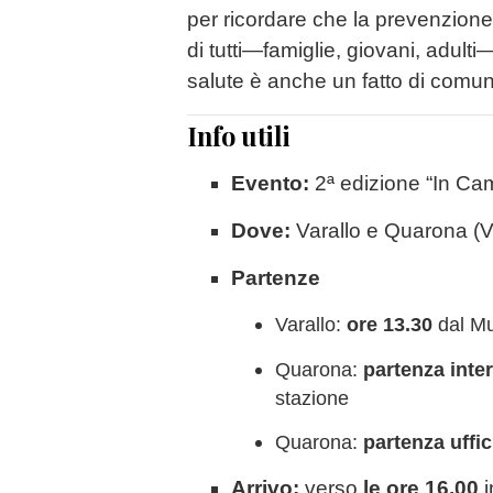
per ricordare che la prevenzione 
di tutti—famiglie, giovani, adult
salute è anche un fatto di comun
Info utili
Evento:
2ª edizione “In Ca
Dove:
Varallo
e
Quarona
(V
Partenze
Varallo:
ore 13.30
dal Mu
Quarona:
partenza inte
stazione
Quarona:
partenza uffic
Arrivo:
verso
le ore 16.00
i