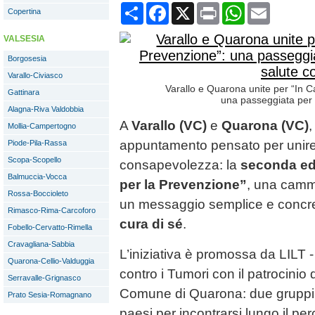
Condividi
Facebook
X
Print
WhatsApp
Email
Copertina
VALSESIA
Borgosesia
Varallo-Civiasco
Varallo e Quarona unite per “In 
Gattinara
una passeggiata per 
Alagna-Riva Valdobbia
A
Varallo (VC)
e
Quarona (VC)
,
Mollia-Campertogno
appuntamento pensato per unir
Piode-Pila-Rassa
Scopa-Scopello
consapevolezza: la
seconda ed
Balmuccia-Vocca
per la Prevenzione”
, una cammi
Rossa-Boccioleto
un messaggio semplice e concr
Rimasco-Rima-Carcoforo
cura di sé
.
Fobello-Cervatto-Rimella
Cravagliana-Sabbia
L’iniziativa è promossa da LILT -
Quarona-Cellio-Valduggia
contro i Tumori con il patrocinio
Serravalle-Grignasco
Comune di Quarona: due gruppi pa
Prato Sesia-Romagnano
paesi per incontrarsi lungo il pe