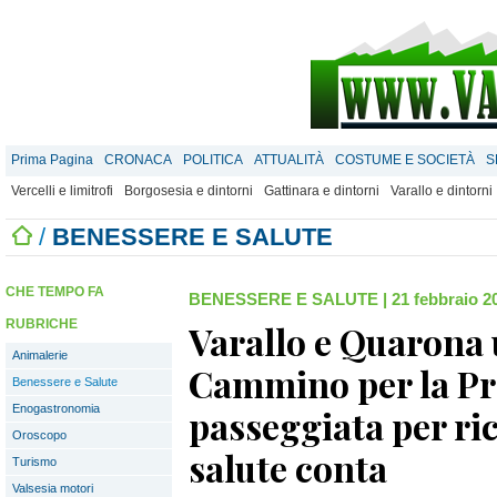
Prima Pagina
CRONACA
POLITICA
ATTUALITÀ
COSTUME E SOCIETÀ
S
Vercelli e limitrofi
Borgosesia e dintorni
Gattinara e dintorni
Varallo e dintorni
/
BENESSERE E SALUTE
CHE TEMPO FA
BENESSERE E SALUTE
|
21 febbraio 2
RUBRICHE
Varallo e Quarona 
Animalerie
Cammino per la Pr
Benessere e Salute
Enogastronomia
passeggiata per ri
Oroscopo
salute conta
Turismo
Valsesia motori