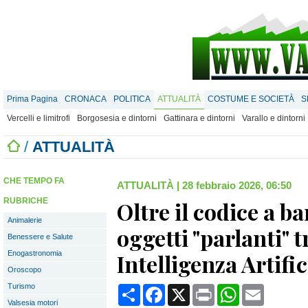
Prima Pagina
CRONACA
POLITICA
ATTUALITÀ
COSTUME E SOCIETÀ
S
Vercelli e limitrofi
Borgosesia e dintorni
Gattinara e dintorni
Varallo e dintorni
/
ATTUALITÀ
CHE TEMPO FA
ATTUALITÀ
|
28 febbraio 2026, 06:50
RUBRICHE
Oltre il codice a ba
Animalerie
oggetti "parlanti" 
Benessere e Salute
Enogastronomia
Intelligenza Artific
Oroscopo
Turismo
Condividi
Facebook
X
Print
WhatsApp
Email
Valsesia motori