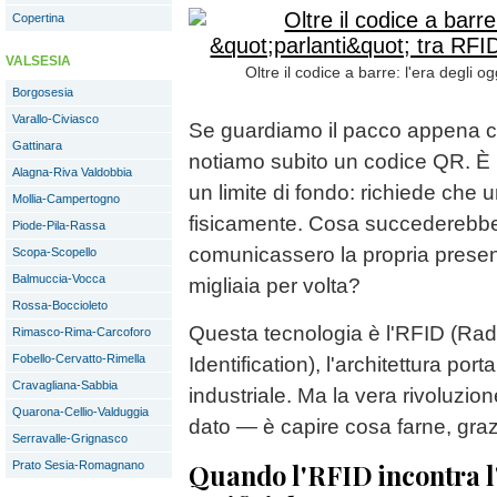
Copertina
VALSESIA
Oltre il codice a barre: l'era degli og
Borgosesia
Varallo-Civiasco
Se guardiamo il pacco appena c
Gattinara
notiamo subito un codice QR. È 
Alagna-Riva Valdobbia
un limite di fondo: richiede che 
Mollia-Campertogno
fisicamente. Cosa succederebbe 
Piode-Pila-Rassa
comunicassero la propria presenz
Scopa-Scopello
Balmuccia-Vocca
migliaia per volta?
Rossa-Boccioleto
Questa tecnologia è l'RFID (Ra
Rimasco-Rima-Carcoforo
Fobello-Cervatto-Rimella
Identification), l'architettura por
Cravagliana-Sabbia
industriale. Ma la vera rivoluzion
Quarona-Cellio-Valduggia
dato — è capire cosa farne, grazie 
Serravalle-Grignasco
Quando l'RFID incontra l
Prato Sesia-Romagnano