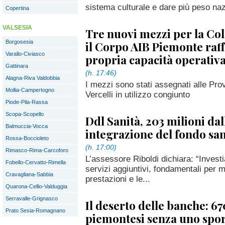
sistema culturale e dare più peso na
Copertina
VALSESIA
Tre nuovi mezzi per la Co
Borgosesia
il Corpo AIB Piemonte raff
Varallo-Civiasco
propria capacità operati
Gattinara
(h. 17:46)
Alagna-Riva Valdobbia
I mezzi sono stati assegnati alle Pro
Mollia-Campertogno
Vercelli in utilizzo congiunto
Piode-Pila-Rassa
Scopa-Scopello
Ddl Sanità, 203 milioni da
Balmuccia-Vocca
integrazione del fondo san
Rossa-Boccioleto
(h. 17:00)
Rimasco-Rima-Carcoforo
L’assessore Riboldi dichiara: “Invest
Fobello-Cervatto-Rimella
servizi aggiuntivi, fondamentali per ma
Cravagliana-Sabbia
prestazioni e le...
Quarona-Cellio-Valduggia
Serravalle-Grignasco
Il deserto delle banche: 67
Prato Sesia-Romagnano
piemontesi senza uno spor