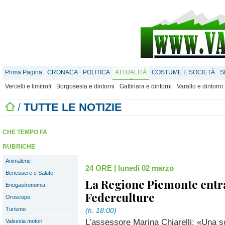
Prima Pagina
CRONACA
POLITICA
ATTUALITÀ
COSTUME E SOCIETÀ
S
Vercelli e limitrofi
Borgosesia e dintorni
Gattinara e dintorni
Varallo e dintorni
/
TUTTE LE NOTIZIE
CHE TEMPO FA
RUBRICHE
Animalerie
24 ORE
|
lunedì 02 marzo
Benessere e Salute
La Regione Piemonte entr
Enogastronomia
Federculture
Oroscopo
Turismo
(h. 18:00)
L’assessore Marina Chiarelli: «Una sce
Valsesia motori