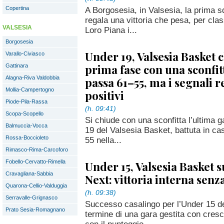
Copertina
A Borgosesia, in Valsesia, la prima s
regala una vittoria che pesa, per clas
VALSESIA
Loro Piana i...
Borgosesia
Under 19, Valsesia Basket 
Varallo-Civiasco
prima fase con una sconfit
Gattinara
Alagna-Riva Valdobbia
passa 61–55, ma i segnali 
Mollia-Campertogno
positivi
Piode-Pila-Rassa
(h. 09:41)
Scopa-Scopello
Si chiude con una sconfitta l’ultima g
Balmuccia-Vocca
19 del Valsesia Basket, battuta in ca
Rossa-Boccioleto
55 nella...
Rimasco-Rima-Carcoforo
Fobello-Cervatto-Rimella
Under 15, Valsesia Basket s
Cravagliana-Sabbia
Next: vittoria interna senz
Quarona-Cellio-Valduggia
(h. 09:38)
Serravalle-Grignasco
Successo casalingo per l’Under 15 de
Prato Sesia-Romagnano
termine di una gara gestita con cresc