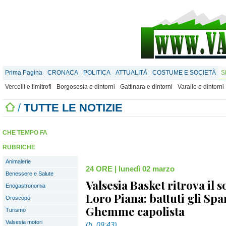
Prima Pagina
CRONACA
POLITICA
ATTUALITÀ
COSTUME E SOCIETÀ
S
Vercelli e limitrofi
Borgosesia e dintorni
Gattinara e dintorni
Varallo e dintorni
/
TUTTE LE NOTIZIE
CHE TEMPO FA
RUBRICHE
Animalerie
24 ORE
|
lunedì 02 marzo
Benessere e Salute
Valsesia Basket ritrova il s
Enogastronomia
Loro Piana: battuti gli Spa
Oroscopo
Ghemme capolista
Turismo
Valsesia motori
(h. 09:43)