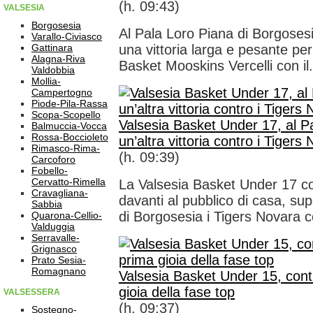
(h. 09:43)
VALSESIA
Borgosesia
Al Pala Loro Piana di Borgosesi
Varallo-Civiasco
Gattinara
una vittoria larga e pesante per
Alagna-Riva
Basket Mooskins Vercelli con il.
Valdobbia
Mollia-
Campertogno
Piode-Pila-Rassa
Scopa-Scopello
Valsesia Basket Under 17, al Pa
Balmuccia-Vocca
Rossa-Boccioleto
un’altra vittoria contro i Tigers
Rimasco-Rima-
(h. 09:39)
Carcoforo
Fobello-
Cervatto-Rimella
La Valsesia Basket Under 17 co
Cravagliana-
davanti al pubblico di casa, su
Sabbia
di Borgosesia i Tigers Novara c
Quarona-Cellio-
Valduggia
Serravalle-
Grignasco
Prato Sesia-
Romagnano
Valsesia Basket Under 15, cont
gioia della fase top
VALSESSERA
(h. 09:37)
Sostegno-