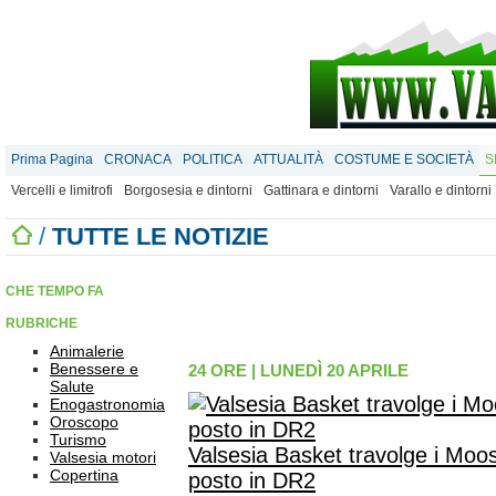
Prima Pagina
CRONACA
POLITICA
ATTUALITÀ
COSTUME E SOCIETÀ
S
Vercelli e limitrofi
Borgosesia e dintorni
Gattinara e dintorni
Varallo e dintorni
/
TUTTE LE NOTIZIE
CHE TEMPO FA
RUBRICHE
Animalerie
Benessere e
24 ORE
|
LUNEDÌ 20 APRILE
Salute
Enogastronomia
Oroscopo
Turismo
Valsesia Basket travolge i Moos
Valsesia motori
Copertina
posto in DR2