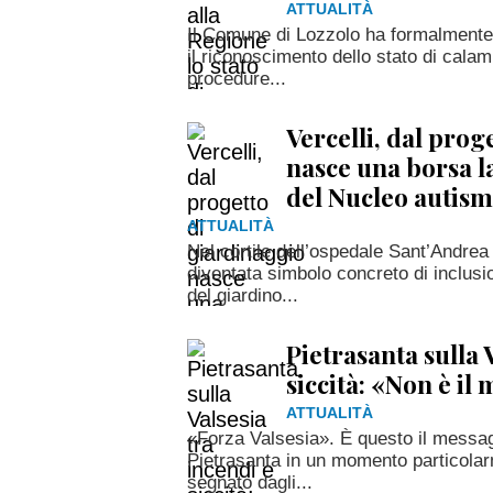
ATTUALITÀ
Il Comune di Lozzolo ha formalmente
il riconoscimento dello stato di calami
procedure...
Vercelli, dal prog
nasce una borsa l
del Nucleo autis
ATTUALITÀ
Nel cortile dell’ospedale Sant’Andrea 
diventata simbolo concreto di inclusi
del giardino...
Pietrasanta sulla 
siccità: «Non è i
ATTUALITÀ
«Forza Valsesia». È questo il messa
Pietrasanta in un momento particolarmen
segnato dagli...