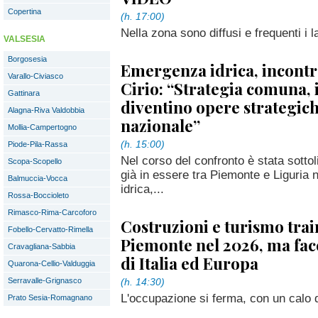
Copertina
(h. 17:00)
Nella zona sono diffusi e frequenti i 
VALSESIA
Borgosesia
Emergenza idrica, incontr
Varallo-Civiasco
Cirio: “Strategia comuna, 
Gattinara
diventino opere strategich
Alagna-Riva Valdobbia
nazionale”
Mollia-Campertogno
(h. 15:00)
Piode-Pila-Rassa
Nel corso del confronto è stata sottol
Scopa-Scopello
già in essere tra Piemonte e Liguria n
Balmuccia-Vocca
idrica,...
Rossa-Boccioleto
Rimasco-Rima-Carcoforo
Costruzioni e turismo train
Fobello-Cervatto-Rimella
Piemonte nel 2026, ma fa
Cravagliana-Sabbia
di Italia ed Europa
Quarona-Cellio-Valduggia
Serravalle-Grignasco
(h. 14:30)
L'occupazione si ferma, con un calo de
Prato Sesia-Romagnano