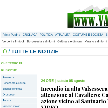
Prima Pagina
CRONACA
POLITICA
ATTUALITÀ
COSTUME E SOCIETÀ
S
Vercelli e limitrofi
Borgosesia e dintorni
Gattinara e dintorni
Varallo e dintorni
/
TUTTE LE NOTIZIE
CHE TEMPO FA
RUBRICHE
Animalerie
24 ORE
|
sabato 08 agosto
Benessere e Salute
Incendio in alta Valsesser
Enogastronomia
attenzione al Cavallero: C
Oroscopo
azione vicino al Santuari
Turismo
VIDEO
Valsesia motori