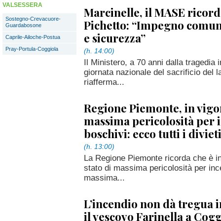
VALSESSERA
Marcinelle, il MASE ricorda
Sostegno-Crevacuore-
Pichetto: “Impegno comun
Guardabosone
e sicurezza”
Caprile-Ailoche-Postua
Pray-Portula-Coggiola
(h. 14:00)
Il Ministero, a 70 anni dalla tragedia 
giornata nazionale del sacrificio del 
riafferma...
Regione Piemonte, in vigor
massima pericolosità per 
boschivi: ecco tutti i diviet
(h. 13:00)
La Regione Piemonte ricorda che è in 
stato di massima pericolosità per inc
massima...
L’incendio non dà tregua i
il vescovo Farinella a Cog