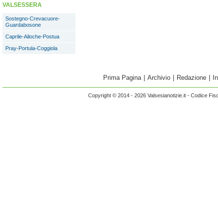
VALSESSERA
Sostegno-Crevacuore-
Guardabosone
Caprile-Ailoche-Postua
Pray-Portula-Coggiola
Prima Pagina
|
Archivio
|
Redazione
|
I
Copyright © 2014 - 2026 Valsesianotizie.it - Codice Fi