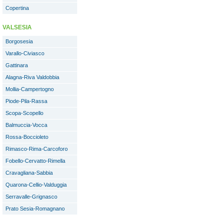
Copertina
VALSESIA
Borgosesia
Varallo-Civiasco
Gattinara
Alagna-Riva Valdobbia
Mollia-Campertogno
Piode-Pila-Rassa
Scopa-Scopello
Balmuccia-Vocca
Rossa-Boccioleto
Rimasco-Rima-Carcoforo
Fobello-Cervatto-Rimella
Cravagliana-Sabbia
Quarona-Cellio-Valduggia
Serravalle-Grignasco
Prato Sesia-Romagnano