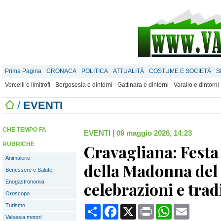
Prima Pagina
CRONACA
POLITICA
ATTUALITÀ
COSTUME E SOCIETÀ
S
Vercelli e limitrofi
Borgosesia e dintorni
Gattinara e dintorni
Varallo e dintorni
/
EVENTI
CHE TEMPO FA
EVENTI
|
09 maggio 2026, 14:23
RUBRICHE
Cravagliana: Festa
Animalerie
della Madonna del 
Benessere e Salute
Enogastronomia
celebrazioni e tra
Oroscopo
Turismo
Condividi
Facebook
X
Print
WhatsApp
Email
Valsesia motori