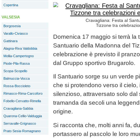
Copertina
VALSESIA
Cravagliana: Festa al Sant
Tizzone tra celebrazio
Borgosesia
Varallo-Civiasco
Domenica 17 maggio si terrà la tr
Gattinara
Santuario della Madonna del Tiz
Alagna-Riva Valdobbia
celebrazione è previsto il pranz
Mollia-Campertogno
dal Gruppo sportivo Brugarolo.
Piode-Pila-Rassa
Scopa-Scopello
Il Santuario sorge su un verde pia
Balmuccia-Vocca
che si protendono verso il cielo,
Rossa-Boccioleto
silenzioso, attraversato solo dal 
Rimasco-Rima-Carcoforo
Fobello-Cervatto-Rimella
tramanda da secoli una leggenda
Cravagliana-Sabbia
origine.
Quarona-Cellio-Valduggia
Serravalle-Grignasco
Si racconta che, molti anni fa, du
Prato Sesia-Romagnano
portassero al pascolo le loro mu