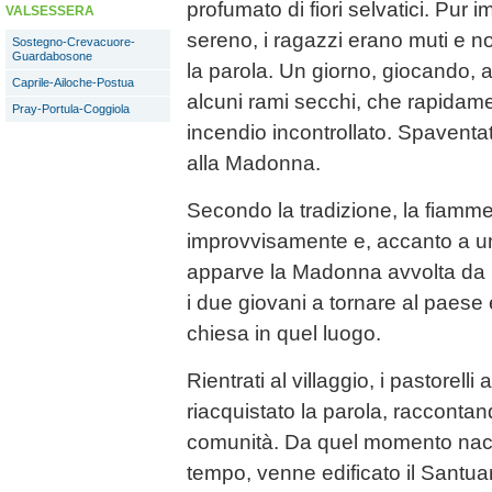
profumato di fiori selvatici. Pur
VALSESSERA
sereno, i ragazzi erano muti e 
Sostegno-Crevacuore-
Guardabosone
la parola. Un giorno, giocando,
Caprile-Ailoche-Postua
alcuni rami secchi, che rapidame
Pray-Portula-Coggiola
incendio incontrollato. Spaventati
alla Madonna.
Secondo la tradizione, la fiamm
improvvisamente e, accanto a un
apparve la Madonna avvolta da u
i due giovani a tornare al paese e
chiesa in quel luogo.
Rientrati al villaggio, i pastore
riacquistato la parola, raccontan
comunità. Da quel momento nacq
tempo, venne edificato il Santua