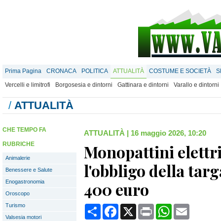
Prima Pagina
CRONACA
POLITICA
ATTUALITÀ
COSTUME E SOCIETÀ
S
Vercelli e limitrofi
Borgosesia e dintorni
Gattinara e dintorni
Varallo e dintorni
/
ATTUALITÀ
CHE TEMPO FA
ATTUALITÀ
|
16 maggio 2026, 10:20
RUBRICHE
Monopattini elettri
Animalerie
l'obbligo della targ
Benessere e Salute
Enogastronomia
400 euro
Oroscopo
Turismo
Condividi
Facebook
X
Print
WhatsApp
Email
Valsesia motori