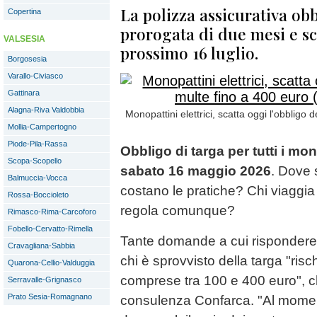
La polizza assicurativa obb
Copertina
prorogata di due mesi e sc
VALSESIA
prossimo 16 luglio.
Borgosesia
Varallo-Civiasco
Gattinara
Alagna-Riva Valdobbia
Monopattini elettrici, scatta oggi l'obbligo 
Mollia-Campertogno
Piode-Pila-Rassa
Obbligo di targa per tutti i mon
Scopa-Scopello
sabato 16 maggio 2026
. Dove 
Balmuccia-Vocca
costano le pratiche? Chi viaggia
Rossa-Boccioleto
regola comunque?
Rimasco-Rima-Carcoforo
Fobello-Cervatto-Rimella
Tante domande a cui risponder
Cravagliana-Sabbia
chi è sprovvisto della targa "ris
Quarona-Cellio-Valduggia
comprese tra 100 e 400 euro", ch
Serravalle-Grignasco
Prato Sesia-Romagnano
consulenza Confarca. "Al momen