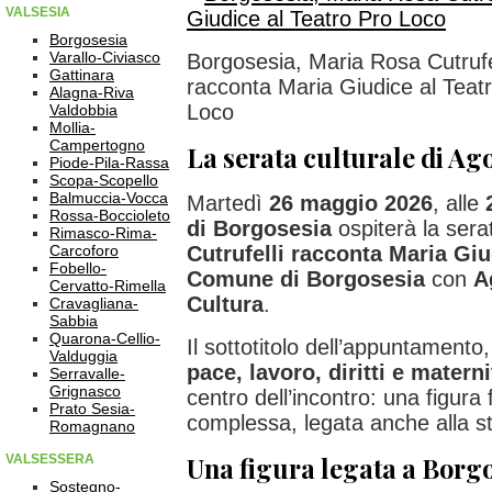
VALSESIA
Borgosesia
Varallo-Civiasco
Borgosesia, Maria Rosa Cutrufe
Gattinara
racconta Maria Giudice al Teat
Alagna-Riva
Loco
Valdobbia
Mollia-
Campertogno
La serata culturale di Ag
Piode-Pila-Rassa
Scopa-Scopello
Balmuccia-Vocca
Martedì
26 maggio 2026
, alle
Rossa-Boccioleto
di Borgosesia
ospiterà la sera
Rimasco-Rima-
Carcoforo
Cutrufelli racconta Maria Gi
Fobello-
Comune di Borgosesia
con
A
Cervatto-Rimella
Cultura
.
Cravagliana-
Sabbia
Quarona-Cellio-
Il sottotitolo dell’appuntamento
Valduggia
pace, lavoro, diritti e matern
Serravalle-
Grignasco
centro dell’incontro: una figura
Prato Sesia-
complessa, legata anche alla st
Romagnano
VALSESSERA
Una figura legata a Borg
Sostegno-