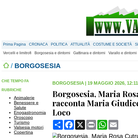
Prima Pagina
CRONACA
POLITICA
ATTUALITÀ
COSTUME E SOCIETÀ
S
Vercelli e limitrofi
Borgosesia e dintorni
Gattinara e dintorni
Varallo e dintorni
/
BORGOSESIA
CHE TEMPO FA
BORGOSESIA
|
19 MAGGIO 2026, 12:11
RUBRICHE
Borgosesia, Maria Rosa
Animalerie
racconta Maria Giudice
Benessere e
Salute
Loco
Enogastronomia
Oroscopo
Condividi
Facebook
X
Print
WhatsApp
Email
Turismo
Valsesia motori
Copertina