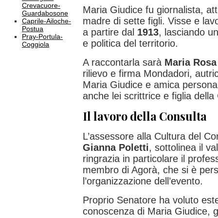
Crevacuore-
Maria Giudice fu giornalista, att
Guardabosone
madre di sette figli. Visse e l
Caprile-Ailoche-
Postua
a partire dal
1913
, lasciando un
Pray-Portula-
e politica del territorio.
Coggiola
A raccontarla sarà
Maria Rosa 
rilievo e firma Mondadori, autri
Maria Giudice e amica persona
anche lei scrittrice e figlia della
Il lavoro della Consulta
L’assessore alla Cultura del C
Gianna Poletti
, sottolinea il va
ringrazia in particolare il profe
membro di Agorà, che si è per
l’organizzazione dell’evento.
Proprio Senatore ha voluto esten
conoscenza di Maria Giudice, gi