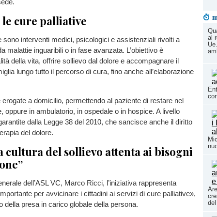
sede.
m
le cure palliative
Qua
al 
e sono interventi medici, psicologici e assistenziali rivolti a
Ue.
a malattie inguaribili o in fase avanzata. L’obiettivo è
amb
lità della vita, offrire sollievo dal dolore e accompagnare il
iglia lungo tutto il percorso di cura, fino anche all’elaborazione
Ent
con
rogate a domicilio, permettendo al paziente di restare nel
, oppure in ambulatorio, in ospedale o in hospice. A livello
arantite dalla Legge 38 del 2010, che sancisce anche il diritto
erapia del dolore.
Mic
nuo
a cultura del sollievo attenta ai bisogni
sone”
generale dell’ASL VC, Marco Ricci, l’iniziativa rappresenta
Are
mportante per avvicinare i cittadini ai servizi di cure palliative»,
cre
del
tro della presa in carico globale della persona.