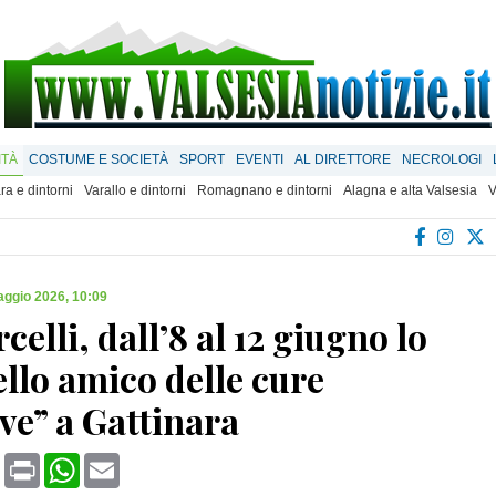
ITÀ
COSTUME E SOCIETÀ
SPORT
EVENTI
AL DIRETTORE
NECROLOGI
ra e dintorni
Varallo e dintorni
Romagnano e dintorni
Alagna e alta Valsesia
V
ggio 2026, 10:09
celli, dall’8 al 12 giugno lo
llo amico delle cure
ive” a Gattinara
book
X
Print
WhatsApp
Email