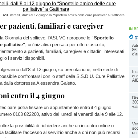
ASL Vercelli, dall’8 al 12 giugno lo “Sportello amico delle cure palliative” a Gattinara
er pazienti, familiari e caregiver
IN B
g
la Giornata del sollievo, l’ASL VC ripropone lo
“Sportello
e palliative”
, un’iniziativa pensata per offrire ascolto,
Add
86 
ientamento a pazienti, familiari, caregiver e cittadini interessati
d’a
o i servizi disponibili.
volgeranno dall’8 al 12 giugno, su prenotazione, nella sede di
Inc
cuo
ossibile confrontarsi con lo staff della S.S.D.U. Cure Palliative
AI
ta dalla dottoressa Alessandra Galetto.
ni entro il 4 giugno
Dis
300
val
tecipare potrà fissare un appuntamento entro il 4 giugno
umero 0163 822260, attivo dal lunedì al venerdì dalle 9 alle 12.
Ver
ltre la possibilità di richiedere anche un incontro online o
soc
da facilitare l’accesso al servizio anche a chi non può recarsi
un 