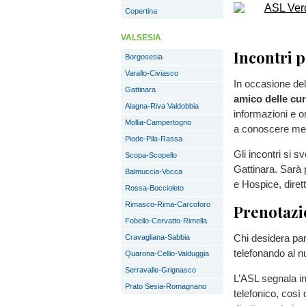
Copertina
VALSESIA
Incontri p
Borgosesia
Varallo-Civiasco
In occasione del
Gattinara
amico delle cur
Alagna-Riva Valdobbia
informazioni e or
Mollia-Campertogno
a conoscere megli
Piode-Pila-Rassa
Gli incontri si s
Scopa-Scopello
Gattinara. Sarà p
Balmuccia-Vocca
e Hospice, diret
Rossa-Boccioleto
Rimasco-Rima-Carcoforo
Prenotazio
Fobello-Cervatto-Rimella
Chi desidera par
Cravagliana-Sabbia
telefonando al n
Quarona-Cellio-Valduggia
Serravalle-Grignasco
L’ASL segnala ino
Prato Sesia-Romagnano
telefonico, così 