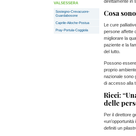
direttamente in 
VALSESSERA
Cosa sono 
Sostegno-Crevacuore-
Guardabosone
Caprile-Ailoche-Postua
Le cure palliativ
Pray-Portula-Coggiola
persone affette d
migliorare la qua
paziente e la fam
del lutto.
Possono essere e
proprio ambiente
nazionale sono g
di accesso alla t
Ricci: “Un
delle per
Per il direttore 
«un’opportunità i
definiti un pilas