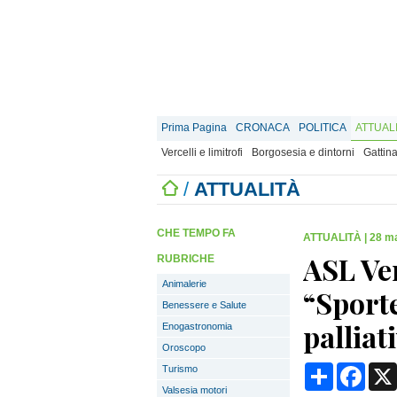
Prima Pagina
CRONACA
POLITICA
ATTUAL
Vercelli e limitrofi
Borgosesia e dintorni
Gattina
/
ATTUALITÀ
CHE TEMPO FA
ATTUALITÀ
|
28 ma
ASL Ver
RUBRICHE
Animalerie
“Sporte
Benessere e Salute
palliat
Enogastronomia
Oroscopo
Condividi
Face
Turismo
Valsesia motori