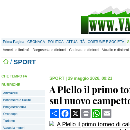
Prima Pagina
CRONACA
POLITICA
ATTUALITÀ
COSTUME E SOCIETÀ
S
Vercelli e limitrofi
Borgosesia e dintorni
Gattinara e dintorni
Varallo e dintorni
/
SPORT
CHE TEMPO FA
SPORT
|
29 maggio 2026, 09:21
RUBRICHE
A Plello il primo t
Animalerie
sul nuovo campetto
Benessere e Salute
Enogastronomia
Condividi
Facebook
X
Print
WhatsApp
Email
Oroscopo
Turismo
Valsesia motori