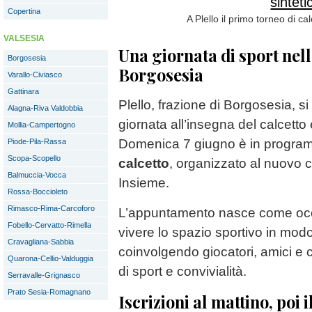
Copertina
A Plello il primo torneo di c
VALSESIA
Una giornata di sport nell
Borgosesia
Borgosesia
Varallo-Civiasco
Gattinara
Plello, frazione di Borgosesia, s
Alagna-Riva Valdobbia
giornata all’insegna del calcetto 
Mollia-Campertogno
Domenica 7 giugno è in progra
Piode-Pila-Rassa
Scopa-Scopello
calcetto
, organizzato al nuovo c
Balmuccia-Vocca
Insieme.
Rossa-Boccioleto
Rimasco-Rima-Carcoforo
L’appuntamento nasce come occ
Fobello-Cervatto-Rimella
vivere lo spazio sportivo in mod
Cravagliana-Sabbia
coinvolgendo giocatori, amici e
Quarona-Cellio-Valduggia
di sport e convivialità.
Serravalle-Grignasco
Prato Sesia-Romagnano
Iscrizioni al mattino, poi i