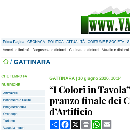
Prima Pagina
CRONACA
POLITICA
ATTUALITÀ
COSTUME E SOCIETÀ
S
Vercelli e limitrofi
Borgosesia e dintorni
Gattinara e dintorni
Varallo e dintorni
/
GATTINARA
CHE TEMPO FA
GATTINARA
|
10 giugno 2026, 10:14
RUBRICHE
“I Colori in Tavola”
Animalerie
pranzo finale dei 
Benessere e Salute
Enogastronomia
d’Artificio
Oroscopo
Turismo
Condividi
Facebook
X
Print
WhatsApp
Email
Valsesia motori