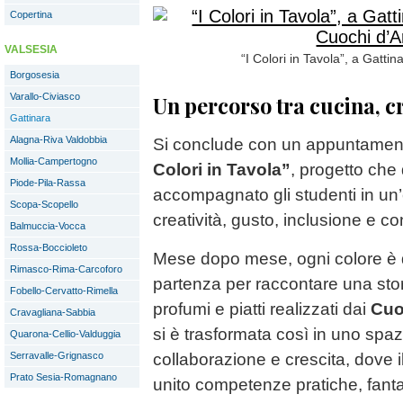
Copertina
VALSESIA
“I Colori in Tavola”, a Gattin
Borgosesia
Varallo-Civiasco
Un percorso tra cucina, cr
Gattinara
Alagna-Riva Valdobbia
Si conclude con un appuntament
Mollia-Campertogno
Colori in Tavola”
, progetto che
Piode-Pila-Rassa
accompagnato gli studenti in un’
Scopa-Scopello
creatività, gusto, inclusione e co
Balmuccia-Vocca
Rossa-Boccioleto
Mese dopo mese, ogni colore è di
Rimasco-Rima-Carcoforo
partenza per raccontare una stor
Fobello-Cervatto-Rimella
profumi e piatti realizzati dai
Cuoc
Cravagliana-Sabbia
si è trasformata così in uno spaz
Quarona-Cellio-Valduggia
Serravalle-Grignasco
collaborazione e crescita, dove i
Prato Sesia-Romagnano
unito competenze pratiche, fanta