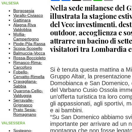
VALSESIA
Nella sede milanese del G
Borgosesia
illustrata la stagione esti
Varallo-Civiasco
Gattinara
del Vco: investimenti, des
Alagna-Riva
Valdobbia
outdoor, accoglienza e sos
Mollia-
attrarre un bacino di sette
Campertogno
Piode-Pila-Rassa
visitatori tra Lombardia e
Scopa-Scopello
Balmuccia-Vocca
Rossa-Boccioleto
Rimasco-Rima-
Carcoforo
Si è tenuta questa mattina a Mi
Fobello-
Gruppo Altair, la presentazione 
Cervatto-Rimella
Cravagliana-
Domobianca e San Domenico, d
Sabbia
del Varbano Cusio Ossola imme
Quarona-Cellio-
Valduggia
un’offerta turistica tra loro com
Serravalle-
gli appassionati, agli sportivi, 
Grignasco
e ai bambini.
Prato Sesia-
Romagnano
“Su San Domenico abbiamo svi
importante per arrivare ad un 
VALSESSERA
montagna che non fosse legato 
Sostegno-