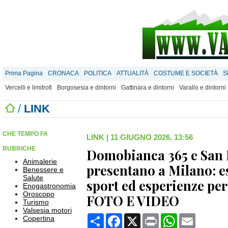
Prima Pagina
CRONACA
POLITICA
ATTUALITÀ
COSTUME E SOCIETÀ
S
Vercelli e limitrofi
Borgosesia e dintorni
Gattinara e dintorni
Varallo e dintorni
/
LINK
CHE TEMPO FA
LINK
|
11 GIUGNO 2026, 13:56
RUBRICHE
Domobianca 365 e San
Animalerie
presentano a Milano: es
Benessere e
Salute
sport ed esperienze per 
Enogastronomia
Oroscopo
FOTO E VIDEO
Turismo
Valsesia motori
Condividi
Facebook
X
Print
WhatsApp
Email
Copertina