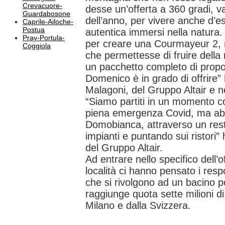
Crevacuore-
desse un’offerta a 360 gradi, val
Guardabosone
dell’anno, per vivere anche d’e
Caprile-Ailoche-
Postua
autentica immersi nella natura.
Pray-Portula-
per creare una Courmayeur 2, 
Coggiola
che permettesse di fruire della
un pacchetto completo di prop
Domenico è in grado di offrire”
Malagoni, del Gruppo Altair e 
“Siamo partiti in un momento con
piena emergenza Covid, ma ab
Domobianca, attraverso un rest
impianti e puntando sui ristori
del Gruppo Altair.
Ad entrare nello specifico dell’o
località ci hanno pensato i resp
che si rivolgono ad un bacino po
raggiunge quota sette milioni d
Milano e dalla Svizzera.