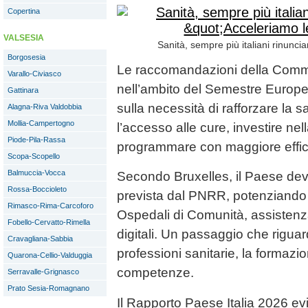
Copertina
VALSESIA
Sanità, sempre più italiani rinunci
Borgosesia
Le raccomandazioni della Com
Varallo-Civiasco
nell’ambito del Semestre Europeo
Gattinara
sulla necessità di rafforzare la sa
Alagna-Riva Valdobbia
Mollia-Campertogno
l’accesso alle cure, investire nel
Piode-Pila-Rassa
programmare con maggiore efficac
Scopa-Scopello
Balmuccia-Vocca
Secondo Bruxelles, il Paese dev
Rossa-Boccioleto
prevista dal PNRR, potenziando
Rimasco-Rima-Carcoforo
Ospedali di Comunità, assistenza
Fobello-Cervatto-Rimella
digitali. Un passaggio che riguard
Cravagliana-Sabbia
professioni sanitarie, la formazio
Quarona-Cellio-Valduggia
competenze.
Serravalle-Grignasco
Prato Sesia-Romagnano
Il Rapporto Paese Italia 2026 evid