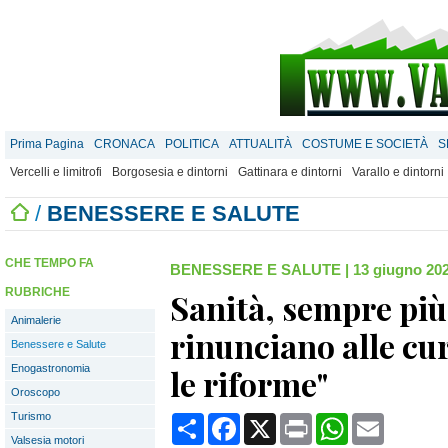
Prima Pagina
CRONACA
POLITICA
ATTUALITÀ
COSTUME E SOCIETÀ
S
Vercelli e limitrofi
Borgosesia e dintorni
Gattinara e dintorni
Varallo e dintorni
/
BENESSERE E SALUTE
CHE TEMPO FA
BENESSERE E SALUTE
|
13 giugno 202
RUBRICHE
Sanità, sempre più 
Animalerie
rinunciano alle cu
Benessere e Salute
Enogastronomia
le riforme"
Oroscopo
Turismo
Condividi
Facebook
X
Print
WhatsApp
Email
Valsesia motori