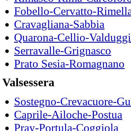
Fobello-Cervatto-Rimell
Cravagliana-Sabbia
Quarona-Cellio-Valduggi
Serravalle-Grignasco
Prato Sesia-Romagnano
Valsessera
Sostegno-Crevacuore-Gu
Caprile-Ailoche-Postua
Pray-Portula-Coggiola