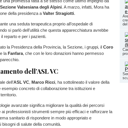
e una promessa fatta a sé stesso come ultimo impegno da
Sezione Valsesiana degli Alpini
. A marzo, infatti, Mora ha
mone della presidenza a
Valter Stragiotti
.
Are
cre
rante una seduta terapeutica proprio all’ospedale di
del
do si parlò dell’utilità che questa apparecchiatura avrebbe
il reparto e per i pazienti.
to la Presidenza della Provincia, la Sezione, i gruppi, il
Coro
Car
e la
Fanfara
, che con le loro donazioni hanno permesso
pro
pparecchio.
ziamento dell’ASL VC
Ser
scu
ale dell’
ASL VC
,
Marco Ricci
, ha sottolineato il valore della
sempio concreto di collaborazione tra istituzioni e
territorio.
ologie avanzate significa migliorare la qualità dei percorsi
rire ai professionisti strumenti sempre più efficaci e rafforzare la
tema sanitario di rispondere in modo appropriato e
i bisogni di salute della comunità.