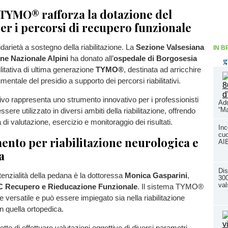
 TYMO® rafforza la dotazione del
er i percorsi di recupero funzionale
darietà a sostegno della riabilitazione. La
Sezione Valsesiana
IN B
ne Nazionale Alpini
ha donato all’
ospedale di Borgosesia
g
litativa di ultima generazione
TYMO®
, destinata ad arricchire
mentale del presidio a supporto dei percorsi riabilitativi.
tivo rappresenta uno strumento innovativo per i professionisti
Add
“Ma
essere utilizzato in diversi ambiti della riabilitazione, offrendo
 di valutazione, esercizio e monitoraggio dei risultati.
Inc
cuo
ento per riabilitazione neurologica e
AI
a
Dis
tenzialità della pedana è la dottoressa
Monica Gasparini
,
300
val
C Recupero e Rieducazione Funzionale
. Il sistema TYMO®
e versatile e può essere impiegato sia nella riabilitazione
in quella ortopedica.
te di effettuare valutazioni oggettive di diversi parametri