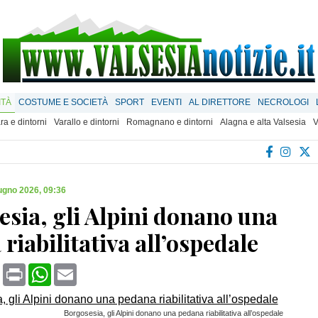
ITÀ
COSTUME E SOCIETÀ
SPORT
EVENTI
AL DIRETTORE
NECROLOGI
ra e dintorni
Varallo e dintorni
Romagnano e dintorni
Alagna e alta Valsesia
V
ugno 2026, 09:36
sia, gli Alpini donano una
riabilitativa all’ospedale
book
X
Print
WhatsApp
Email
Borgosesia, gli Alpini donano una pedana riabilitativa all’ospedale