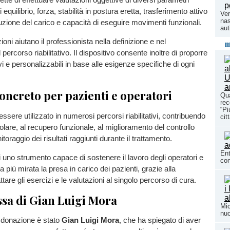
i equilibrio, forza, stabilità in postura eretta, trasferimento attivo
Ver
nas
buzione del carico e capacità di eseguire movimenti funzionali.
au
ni aiutano il professionista nella definizione e nel
m
percorso riabilitativo. Il dispositivo consente inoltre di proporre
ivi e personalizzabili in base alle esigenze specifiche di ogni
oncreto per pazienti e operatori
Qua
rec
“Pi
essere utilizzato in numerosi percorsi riabilitativi, contribuendo
cit
olare, al recupero funzionale, al miglioramento del controllo
toraggio dei risultati raggiunti durante il trattamento.
Ent
di uno strumento capace di sostenere il lavoro degli operatori e
con
 più mirata la presa in carico dei pazienti, grazie alla
attare gli esercizi e le valutazioni al singolo percorso di cura.
sa di Gian Luigi Mora
Mic
nuo
 donazione è stato
Gian Luigi Mora
, che ha spiegato di aver