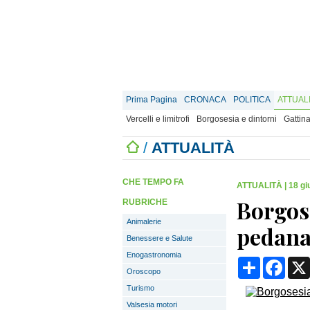
Prima Pagina
CRONACA
POLITICA
ATTUAL
Vercelli e limitrofi
Borgosesia e dintorni
Gattina
/
ATTUALITÀ
CHE TEMPO FA
ATTUALITÀ
|
18 gi
Borgose
RUBRICHE
Animalerie
pedana 
Benessere e Salute
Enogastronomia
Condividi
Face
Oroscopo
Turismo
Valsesia motori