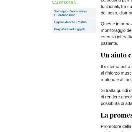
VALSESSERA
funzionali, tra cu
Sostegno-Crevacuore-
del peso, distri
Guardabosone
Caprile-Ailoche-Postua
Queste informazio
Pray-Portula-Coggiola
monitoraggio del 
esercizi interatt
paziente.
Un aiuto c
Il sistema potrà 
al rinforzo musc
motorio e al moni
Si tratta quindi 
di rendere ancora
possibilità di ad
La promes
Promotore della