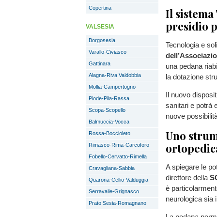
Copertina
Il sistema
presidio p
VALSESIA
Borgosesia
Tecnologia e soli
Varallo-Civiasco
dell’Associazio
Gattinara
una pedana riabi
Alagna-Riva Valdobbia
la dotazione stru
Mollia-Campertogno
Il nuovo disposi
Piode-Pila-Rassa
sanitari e potrà 
Scopa-Scopello
nuove possibilità
Balmuccia-Vocca
Uno strum
Rossa-Boccioleto
ortopedic
Rimasco-Rima-Carcoforo
Fobello-Cervatto-Rimella
A spiegare le po
Cravagliana-Sabbia
direttore della
S
Quarona-Cellio-Valduggia
è particolarment
Serravalle-Grignasco
neurologica sia 
Prato Sesia-Romagnano
La pedana permet