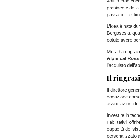
voluto mantener
presidente della
passato il testi
L’idea è nata du
Borgosesia, quan
potuto avere per 
Mora ha ringrazia
Alpin dal Rosa
l’acquisto dell’a
Il ringra
Il direttore gener
donazione come e
associazioni del 
Investire in tecn
riabilitativi, off
capacità del sis
personalizzato a