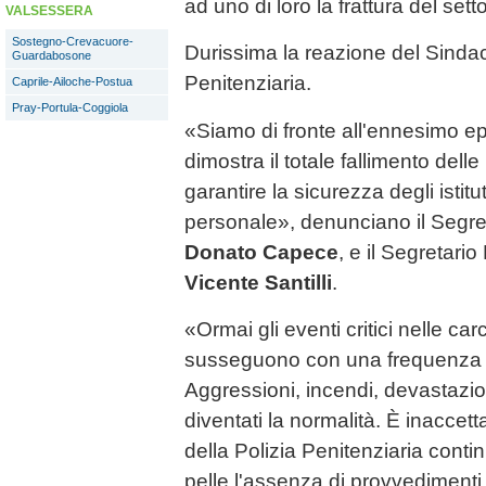
ad uno di loro la frattura del sett
VALSESSERA
Sostegno-Crevacuore-
Durissima la reazione del Sinda
Guardabosone
Penitenziaria.
Caprile-Ailoche-Postua
Pray-Portula-Coggiola
«Siamo di fronte all'ennesimo e
dimostra il totale fallimento dell
garantire la sicurezza degli istitu
personale», denunciano il Segr
Donato Capece
, e il Segretari
Vicente Santilli
.
«Ormai gli eventi critici nelle car
susseguono con una frequenza 
Aggressioni, incendi, devastazio
diventati la normalità. È inaccet
della Polizia Penitenziaria conti
pelle l'assenza di provvedimenti