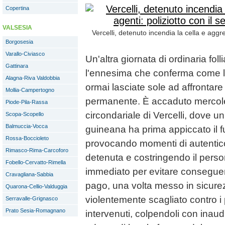
Copertina
VALSESIA
Vercelli, detenuto incendia la cella e aggred
Borgosesia
Varallo-Civiasco
Un'altra giornata di ordinaria folli
Gattinara
l'ennesima che conferma come le
Alagna-Riva Valdobbia
ormai lasciate sole ad affronta
Mollia-Campertogno
permanente. È accaduto mercol
Piode-Pila-Rassa
circondariale di Vercelli, dove u
Scopa-Scopello
Balmuccia-Vocca
guineana ha prima appiccato il fu
Rossa-Boccioleto
provocando momenti di autentico
Rimasco-Rima-Carcoforo
detenuta e costringendo il perso
Fobello-Cervatto-Rimella
immediato per evitare consegue
Cravagliana-Sabbia
pago, una volta messo in sicurez
Quarona-Cellio-Valduggia
violentemente scagliato contro i p
Serravalle-Grignasco
Prato Sesia-Romagnano
intervenuti, colpendoli con inau