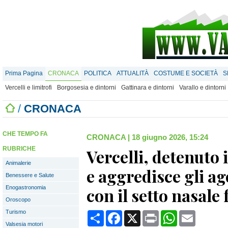
Prima Pagina
CRONACA
POLITICA
ATTUALITÀ
COSTUME E SOCIETÀ
S
Vercelli e limitrofi
Borgosesia e dintorni
Gattinara e dintorni
Varallo e dintorni
/
CRONACA
CHE TEMPO FA
CRONACA
|
18 giugno 2026, 15:24
RUBRICHE
Vercelli, detenuto 
Animalerie
e aggredisce gli ag
Benessere e Salute
Enogastronomia
con il setto nasale 
Oroscopo
Turismo
Condividi
Facebook
X
Print
WhatsApp
Email
Valsesia motori