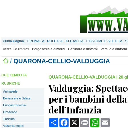
Prima Pagina
CRONACA
POLITICA
ATTUALITÀ
COSTUME E SOCIETÀ
S
Vercelli e limitrofi
Borgosesia e dintorni
Gattinara e dintorni
Varallo e dintorni
/
QUARONA-CELLIO-VALDUGGIA
CHE TEMPO FA
QUARONA-CELLIO-VALDUGGIA
|
20 g
RUBRICHE
Valduggia: Spettac
Animalerie
per i bambini della
Benessere e Salute
Enogastronomia
dell’Infanzia
Oroscopo
Turismo
Condividi
Facebook
X
Print
WhatsApp
Email
Valsesia motori