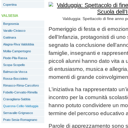
Copertina
VALSESIA
Valduggia: Spettacolo di fine anno pe
Borgosesia
Pomeriggio di festa e di emozion
Varallo-Civiasco
dell’Infanzia, protagonisti di uno
Gattinara
segnato la conclusione dell’anno
Alagna-Riva Valdobbia
Mollia-Campertogno
famiglie, insegnanti e rappresentan
Piode-Pila-Rassa
piccoli alunni hanno dato vita a
Scopa-Scopello
di entusiasmo, musica e allegria
Balmuccia-Vocca
momenti di grande coinvolgimen
Rossa-Boccioleto
Rimasco-Rima-Carcoforo
L’iniziativa ha rappresentato un
Fobello-Cervatto-Rimella
incontro per la comunità scolasti
Cravagliana-Sabbia
hanno potuto condividere un mom
Quarona-Cellio-Valduggia
termine del percorso educativo 
Serravalle-Grignasco
Prato Sesia-Romagnano
Parole di apprezzamento sono sta