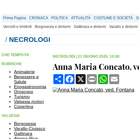
Prima Pagina
CRONACA
POLITICA
ATTUALITÀ
COSTUME E SOCIETÀ
S
Vercelli e limitrofi
Borgosesia e dintorni
Gattinara e dintorni
Varallo e dintorni
/
NECROLOGI
CHE TEMPO FA
NECROLOGI
|
21 GIUGNO 2026, 10:08
Anna Maria Concato, v
RUBRICHE
Animalerie
Condividi
Facebook
X
Print
WhatsApp
Email
Benessere e
Salute
Enogastronomia
Oroscopo
Turismo
Valsesia motori
Copertina
VALSESIA
Borgosesia
Varallo-Civiasco
Gattinara
Alagna-Riva