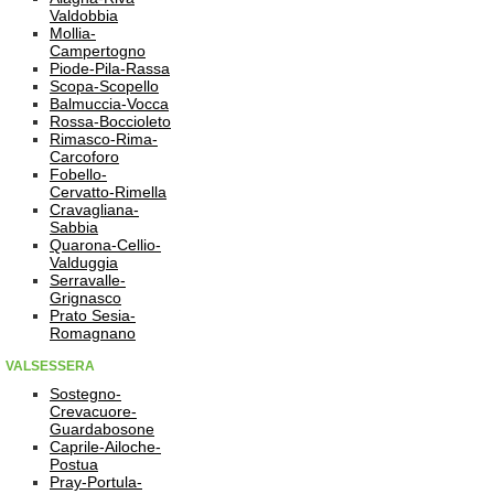
Valdobbia
Mollia-
Campertogno
Piode-Pila-Rassa
Scopa-Scopello
Balmuccia-Vocca
Rossa-Boccioleto
Rimasco-Rima-
Carcoforo
Fobello-
Cervatto-Rimella
Cravagliana-
Sabbia
Quarona-Cellio-
Valduggia
Serravalle-
Grignasco
Prato Sesia-
Romagnano
VALSESSERA
Sostegno-
Crevacuore-
Guardabosone
Caprile-Ailoche-
Postua
Pray-Portula-