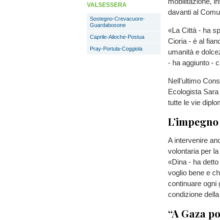
mobilitazione, i
VALSESSERA
davanti al Comune
Sostegno-Crevacuore-
Guardabosone
«La Città - ha s
Caprile-Ailoche-Postua
Cioria - è al fian
Pray-Portula-Coggiola
umanità e dolcez
- ha aggiunto - c
Nell’ultimo Cons
Ecologista Sara
tutte le vie dip
L’impegno 
A intervenire anc
volontaria per l
«Dina - ha detto
voglio bene e c
continuare ogni g
condizione della 
“A Gaza po