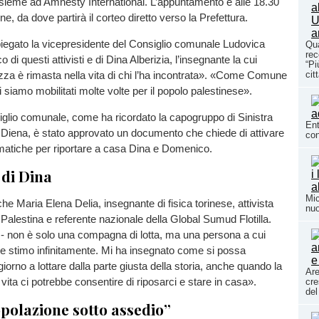
nsieme ad Amnesty International. L’appuntamento è alle 18.30
, da dove partirà il corteo diretto verso la Prefettura.
piegato la vicepresidente del Consiglio comunale Ludovica
Qua
rec
co di questi attivisti e di Dina Alberizia, l’insegnante la cui
“Pi
za è rimasta nella vita di chi l’ha incontrata». «Come Comune
cit
i siamo mobilitati molte volte per il popolo palestinese».
iglio comunale, come ha ricordato la capogruppo di Sinistra
Ent
 Diena, è stato approvato un documento che chiede di attivare
con
lomatiche per riportare a casa Dina e Domenico.
di Dina
Mic
he Maria Elena Delia, insegnante di fisica torinese, attivista
nuo
a Palestina e referente nazionale della Global Sumud Flotilla.
 - non è solo una compagna di lotta, ma una persona a cui
he stimo infinitamente. Mi ha insegnato come si possa
iorno a lottare dalla parte giusta della storia, anche quando la
Are
vita ci potrebbe consentire di riposarci e stare in casa».
cre
del
polazione sotto assedio”