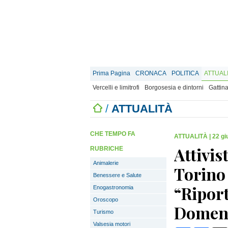
Prima Pagina
CRONACA
POLITICA
ATTUAL
Vercelli e limitrofi
Borgosesia e dintorni
Gattina
/
ATTUALITÀ
CHE TEMPO FA
ATTUALITÀ
|
22 gi
Attivis
RUBRICHE
Animalerie
Torino 
Benessere e Salute
“Ripor
Enogastronomia
Oroscopo
Domen
Turismo
Valsesia motori