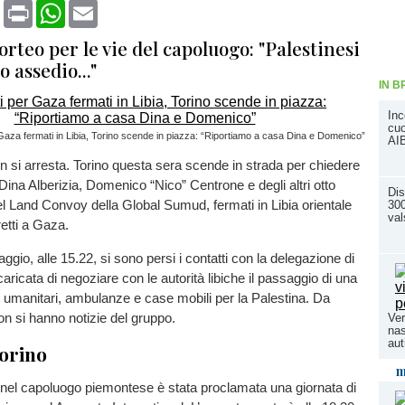
book
X
Print
WhatsApp
Email
corteo per le vie del capoluogo: "Palestinesi
o assedio..."
IN B
Inc
cuo
r Gaza fermati in Libia, Torino scende in piazza: “Riportiamo a casa Dina e Domenico”
AI
on si arresta. Torino questa sera scende in strada per chiedere
 Dina Alberizia, Domenico “Nico” Centrone e degli altri otto
Dis
i del Land Convoy della Global Sumud, fermati in Libia orientale
300
val
etti a Gaza.
io, alle 15.22, si sono persi i contatti con la delegazione di
aricata di negoziare con le autorità libiche il passaggio di una
i umanitari, ambulanze e case mobili per la Palestina. Da
non si hanno notizie del gruppo.
Ver
nas
au
orino
m
 nel capoluogo piemontese è stata proclamata una giornata di