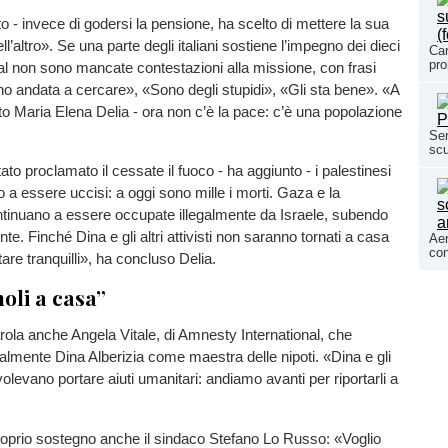
to - invece di godersi la pensione, ha scelto di mettere la sua
ell’altro». Se una parte degli italiani sostiene l’impegno dei dieci
Car
pro
ocial non sono mancate contestazioni alla missione, con frasi
o andata a cercare», «Sono degli stupidi», «Gli sta bene». «A
to Maria Elena Delia - ora non c’è la pace: c’è una popolazione
Ser
scu
to proclamato il cessate il fuoco - ha aggiunto - i palestinesi
 a essere uccisi: a oggi sono mille i morti. Gaza e la
ntinuano a essere occupate illegalmente da Israele, subendo
nte. Finché Dina e gli altri attivisti non saranno tornati a casa
Aer
con
re tranquilli», ha concluso Delia.
oli a casa”
rola anche Angela Vitale, di Amnesty International, che
lmente Dina Alberizia come maestra delle nipoti. «Dina e gli
- volevano portare aiuti umanitari: andiamo avanti per riportarli a
roprio sostegno anche il sindaco Stefano Lo Russo: «Voglio