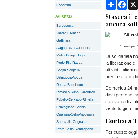
Condividi
Face
Copertina
Stasera il 
VALSESIA
ancora sott
Borgosesia
Varallo-Civiasco
Gattinara
Attivisti pe
Alagna-Riva Valdobbia
Mollia-Campertogno
La solidarietà n
la liberazione di
Piode-Pila-Rassa
attivisti italian
Scopa-Scopello
mentre erano dir
Balmuccia-Vocca
Rossa-Boccioleto
Domenica 24 magg
Rimasco-Rima-Carcoforo
dieci persone inc
Fobello-Cervatto-Rimella
carovana di aiut
Cravagliana-Sabbia
ventotto giorni 
Quarona-Cellio-Valduggia
Corteo a T
Serravalle-Grignasco
Prato Sesia-Romagnano
Per questo oggi