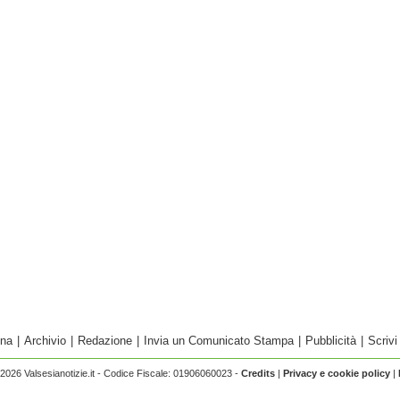
ina
|
Archivio
|
Redazione
|
Invia un Comunicato Stampa
|
Pubblicità
|
Scrivi
2026 Valsesianotizie.it - Codice Fiscale: 01906060023 -
Credits
|
Privacy e cookie policy
|