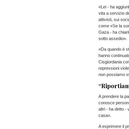
«Lei - ha aggiun
vita a servizio d
attivisti, sui s
come «Se la son
Gaza - ha chiari
sotto assedio».
«Da quando è sta
hanno continuato
Cisgiordania co
repressioni viole
non possiamo sta
“Riportiam
A prendere la pa
conosce persona
altri - ha detto 
casa».
A esprimere il p