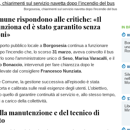
Borgosesia, chiarimenti sul servizio navetta dopo l’incendio del bus
une rispondono alle critiche: «Il
unziona ed è stato garantito senza
IN B
oni»
m
Bor
asporto pubblico locale a
Borgosesia
continua a funzionare
una
Ro
po l’incendio che, lo scorso
31 marzo
, aveva coinvolto il bus
irlo sono l’amministratore unico di
Seso
,
Marisa Varacalli
, e il
io Bonaccio
, intervenuti per fare chiarezza dopo le
m
levate dal consigliere
Francesco Nunziata
.
Sil
nel
Comune, la gestione successiva all’episodio è stata
Mo
ta e calibrata sulle reali esigenze degli utenti. L’obiettivo,
 quello di garantire continuità al servizio e, allo stesso tempo,
g
a carico della collettività.
Lib
Min
lla manutenzione e del tecnico di
to
m