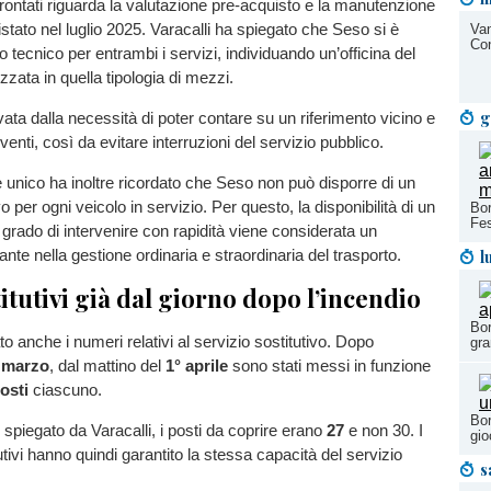
frontati riguarda la valutazione pre-acquisto e la manutenzione
tato nel luglio 2025. Varacalli ha spiegato che Seso si è
Van
Con
so tecnico per entrambi i servizi, individuando un’officina del
lizzata in quella tipologia di mezzi.
g
ata dalla necessità di poter contare su un riferimento vicino e
rventi, così da evitare interruzioni del servizio pubblico.
 unico ha inoltre ricordato che Seso non può disporre di un
 per ogni veicolo in servizio. Per questo, la disponibilità di un
Bor
Fes
n grado di intervenire con rapidità viene considerata un
l
nte nella gestione ordinaria e straordinaria del trasporto.
itutivi già dal giorno dopo l’incendio
Bor
o anche i numeri relativi al servizio sostitutivo. Dopo
gra
 marzo
, dal mattino del
1° aprile
sono stati messi in funzione
osti
ciascuno.
Bor
piegato da Varacalli, i posti da coprire erano
27
e non 30. I
gio
tutivi hanno quindi garantito la stessa capacità del servizio
s