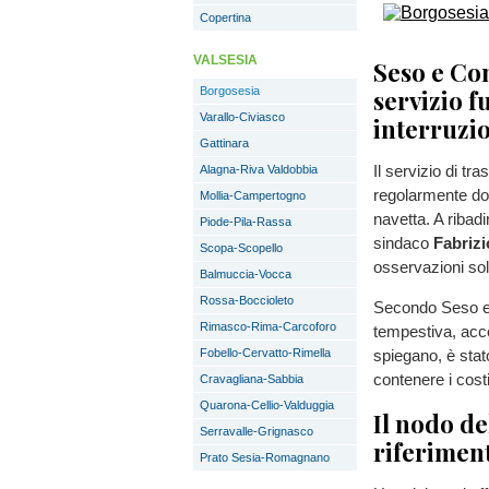
Copertina
VALSESIA
Seso e Com
Borgosesia
servizio f
Varallo-Civiasco
interruzi
Gattinara
Il servizio di tr
Alagna-Riva Valdobbia
regolarmente do
Mollia-Campertogno
navetta. A ribad
Piode-Pila-Rassa
sindaco
Fabriz
Scopa-Scopello
osservazioni sol
Balmuccia-Vocca
Rossa-Boccioleto
Secondo Seso e 
Rimasco-Rima-Carcoforo
tempestiva, accor
Fobello-Cervatto-Rimella
spiegano, è stato
contenere i costi 
Cravagliana-Sabbia
Quarona-Cellio-Valduggia
Il nodo de
Serravalle-Grignasco
riferimen
Prato Sesia-Romagnano