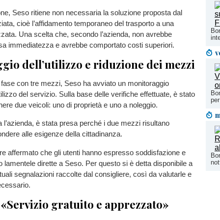
ne, Seso ritiene non necessaria la soluzione proposta dal
iata, cioè l’affidamento temporaneo del trasporto a una
Bor
zzata. Una scelta che, secondo l’azienda, non avrebbe
int
ssa immediatezza e avrebbe comportato costi superiori.
v
io dell’utilizzo e riduzione dei mezzi
fase con tre mezzi, Seso ha avviato un monitoraggio
Bor
tilizzo del servizio. Sulla base delle verifiche effettuate, è stato
per
ere due veicoli: uno di proprietà e uno a noleggio.
m
a l’azienda, è stata presa perché i due mezzi risultano
pondere alle esigenze della cittadinanza.
ltre affermato che gli utenti hanno espresso soddisfazione e
Bor
not
o lamentele dirette a Seso. Per questo si è detta disponibile a
ali segnalazioni raccolte dal consigliere, così da valutarle e
ecessario.
 «Servizio gratuito e apprezzato»