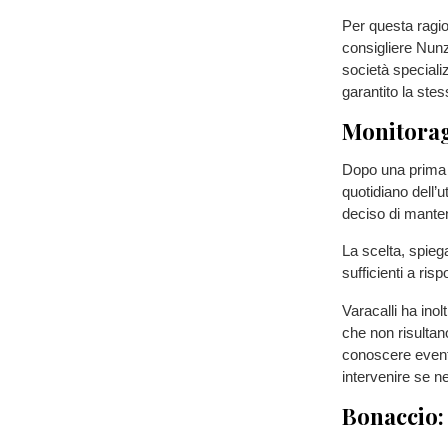
Per questa ragio
consigliere Nunz
società speciali
garantito la ste
Monitoragg
Dopo una prima 
quotidiano dell’u
deciso di manten
La scelta, spieg
sufficienti a ris
Varacalli ha ino
che non risultan
conoscere eventu
intervenire se n
Bonaccio: