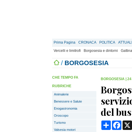
Prima Pagina
CRONACA
POLITICA
ATTUAL
Vercelli e limitrofi
Borgosesia e dintorni
Gattina
/
BORGOSESIA
CHE TEMPO FA
BORGOSESIA
|
24
Borgose
RUBRICHE
Animalerie
servizi
Benessere e Salute
del bus
Enogastronomia
Oroscopo
Condividi
Face
Turismo
Valsesia motori