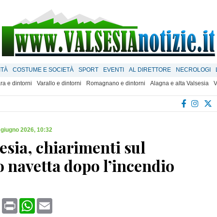
ITÀ
COSTUME E SOCIETÀ
SPORT
EVENTI
AL DIRETTORE
NECROLOGI
ra e dintorni
Varallo e dintorni
Romagnano e dintorni
Alagna e alta Valsesia
V
 giugno 2026, 10:32
sia, chiarimenti sul
o navetta dopo l’incendio
book
X
Print
WhatsApp
Email