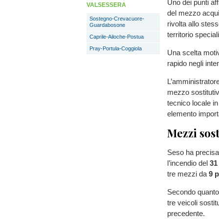
Uno dei punti af
VALSESSERA
del mezzo acquis
Sostegno-Crevacuore-
rivolta allo stes
Guardabosone
territorio specia
Caprile-Ailoche-Postua
Pray-Portula-Coggiola
Una scelta motiv
rapido negli inte
L’amministratore
mezzo sostitutivo
tecnico locale i
elemento importa
Mezzi sost
Seso ha precisat
l’incendio del
31
tre mezzi da
9 p
Secondo quanto s
tre veicoli sosti
precedente.